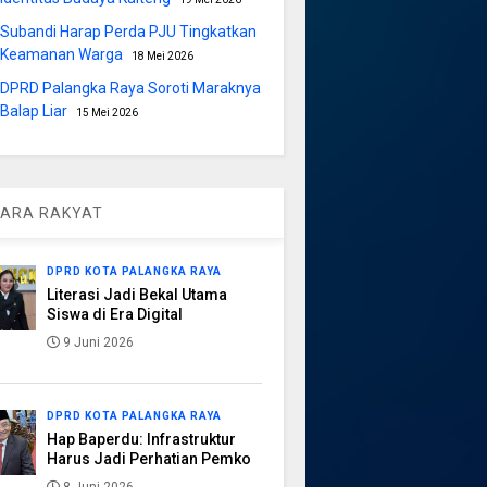
Subandi Harap Perda PJU Tingkatkan
Keamanan Warga
18 Mei 2026
DPRD Palangka Raya Soroti Maraknya
Balap Liar
15 Mei 2026
ARA RAKYAT
DPRD KOTA PALANGKA RAYA
Literasi Jadi Bekal Utama
Siswa di Era Digital
9 Juni 2026
DPRD KOTA PALANGKA RAYA
Hap Baperdu: Infrastruktur
Harus Jadi Perhatian Pemko