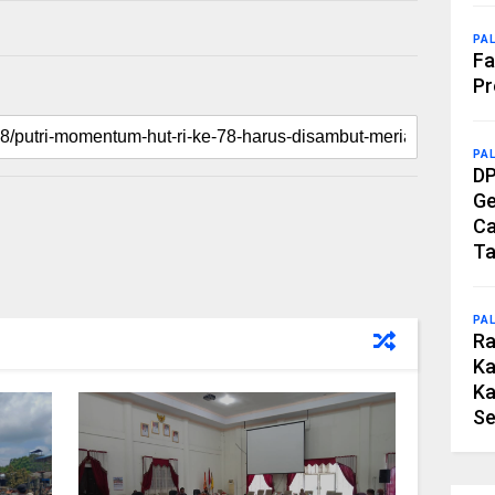
PA
Fa
Pr
PA
DP
Ge
Ca
Ta
PA
Ra
Ka
Ka
Se