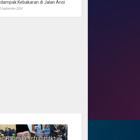
rdampak Kebakaran di Jalan Anoi
4 September 2024
p Baperdu: Infrastruktur
Musim Kemarau, DPRD