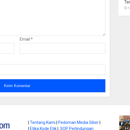
Te
1
Email
*
atan di Gunung
|
Tentang Kami
|
Pedoman Media Siber
|
Ha
|
Etika Kode Etik
|
SOP Perlindungan
, Ini