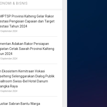
ONOMI & BISNIS
MPTSP Provinsi Kalteng Gelar Rakor
vestasi Pengisian Capaian dan Target
vestasi Tahun 2024
3 September 2024
mentan Adakan Rakor Persiapan
giatan Cetak Sawah Provinsi Kalteng
hun 2024
8 September 2024
m Ekosistem Kemitraan Vokasi
lselteng Selenggarakan Dialog Publik
 Ballroom Swiss-Bel Hotel Danum
langka Raya
8 September 2024
ustiar Sabran Bantu Warga