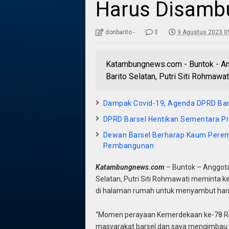
Harus Disamb
donbarito -
0
9 Agustus 2023 0
Katambungnews.com - Buntok - An
Barito Selatan, Putri Siti Rohmaw
Dampak Covid-19, Agenda DPRD Bar
DPRD Barsel Hentikan Sementara Pr
Dewan Barsel Berharap Kaum Pere
Pembangunan
Katambungnews.com
– Buntok – Anggota
Selatan, Putri Siti Rohmawati meminta 
di halaman rumah untuk menyambut hari
“Momen perayaan Kemerdekaan ke-78 Repu
masyarakat barsel dan saya mengimbau 