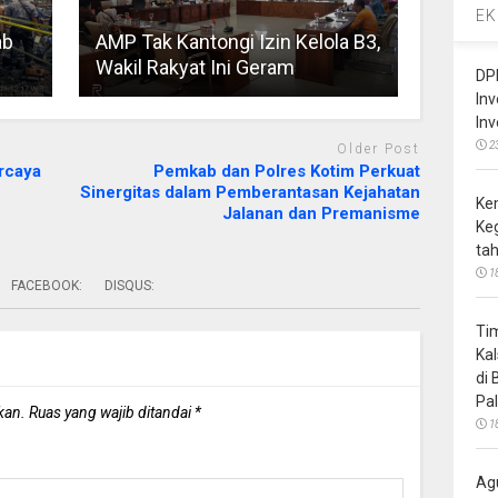
EK
ab
AMP Tak Kantongi Izin Kelola B3,
Wakil Rakyat Ini Geram
DP
In
In
2
Older Post
rcaya
Pemkab dan Polres Kotim Perkuat
Sinergitas dalam Pemberantasan Kejahatan
Ke
Jalanan dan Premanisme
Ke
ta
1
FACEBOOK:
DISQUS:
Ti
Ka
di
Pa
kan.
Ruas yang wajib ditandai
*
1
Ag