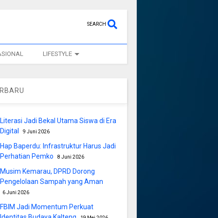
SEARCH
ASIONAL
LIFESTYLE
ERBARU
Literasi Jadi Bekal Utama Siswa di Era
Digital
9 Juni 2026
Hap Baperdu: Infrastruktur Harus Jadi
Perhatian Pemko
8 Juni 2026
Musim Kemarau, DPRD Dorong
Pengelolaan Sampah yang Aman
6 Juni 2026
FBIM Jadi Momentum Perkuat
Identitas Budaya Kalteng
19 Mei 2026