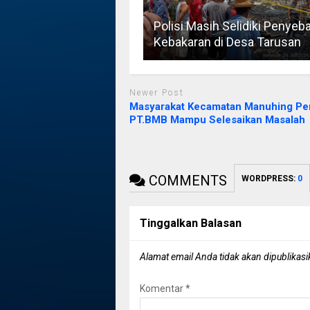
Polisi Masih Selidiki Penyeb
Kebakaran di Desa Tarusan
Newer Post
Masyarakat Kecamatan Manuhing Pe
PT.BMB Mampu Selesaikan Masalah
COMMENTS
WORDPRESS:
0
Tinggalkan Balasan
Alamat email Anda tidak akan dipublikasi
Komentar
*