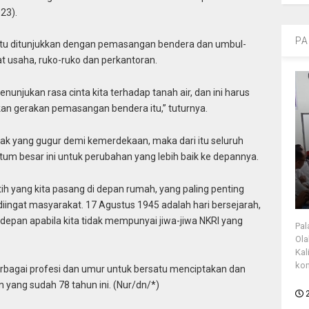
23).
PA
itu ditunjukkan dengan pemasangan bendera dan umbul-
t usaha, ruko-ruko dan perkantoran.
enunjukan rasa cinta kita terhadap tanah air, dan ini harus
an gerakan pemasangan bendera itu,” tuturnya.
k yang gugur demi kemerdekaan, maka dari itu seluruh
m besar ini untuk perubahan yang lebih baik ke depannya.
 yang kita pasang di depan rumah, yang paling penting
iingat masyarakat. 17 Agustus 1945 adalah hari bersejarah,
 depan apabila kita tidak mempunyai jiwa-jiwa NKRI yang
Pal
Ola
Kal
kon
erbagai profesi dan umur untuk bersatu menciptakan dan
yang sudah 78 tahun ini. (Nur/dn/*)