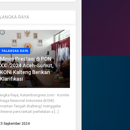
LANGKA RAYA
PALANGKA RAYA
Minim Prestasi di PON
XXI/2024 Aceh-Sumut,
KONI Kalteng Berikan
Klarifikasi
angka Raya, Katambungnes.com - Komite
hraga Nasional Indonesia (KONI)
imantan Tengah (Kalteng) menggelar
ferensi pers terkait perhelatan a [...]
23 September 2024