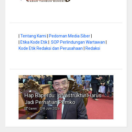
|
Tentang Kami
|
Pedoman Media Siber
|
|
Etika Kode Etik
|
SOP Perlindungan Wartawan
|
Kode Etik Redaksi dan Perusahaan
|
Redaksi
rus
Musim Kemarau, DPRD Dorong
FBIM
Pengelolaan Sampah yang Aman
Ident
Garen
6 Juni 2026
Garen