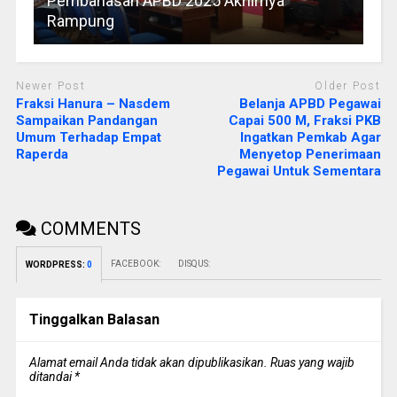
Pembahasan APBD 2025 Akhirnya
Rampung
Newer Post
Older Post
Fraksi Hanura – Nasdem
Belanja APBD Pegawai
Sampaikan Pandangan
Capai 500 M, Fraksi PKB
Umum Terhadap Empat
Ingatkan Pemkab Agar
Raperda
Menyetop Penerimaan
Pegawai Untuk Sementara
COMMENTS
FACEBOOK:
DISQUS:
WORDPRESS:
0
Tinggalkan Balasan
Alamat email Anda tidak akan dipublikasikan.
Ruas yang wajib
ditandai
*