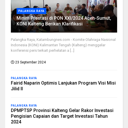
PALANGKA RAYA
Minim Prestasi di PON XXI/2024 Aceh-Sumut,
KONI Kalteng Berikan Klarifikasi
Palangka Raya, Katambungnes.com - Komite Olahraga Nasional
Indonesia (KONI) Kalimantan Tengah (Kalteng) menggelar
konferensi pers terkait perhelatan a [...]
23 September 2024
PALANGKA RAYA
Fairid Naparin Optimis Lanjukan Program Visi Misi
Jilid II
PALANGKA RAYA
DPMPTSP Provinsi Kalteng Gelar Rakor Investasi
Pengisian Capaian dan Target Investasi Tahun
2024