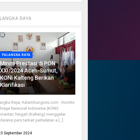
LANGKA RAYA
PALANGKA RAYA
Minim Prestasi di PON
XXI/2024 Aceh-Sumut,
KONI Kalteng Berikan
Klarifikasi
angka Raya, Katambungnes.com - Komite
hraga Nasional Indonesia (KONI)
imantan Tengah (Kalteng) menggelar
ferensi pers terkait perhelatan a [...]
23 September 2024