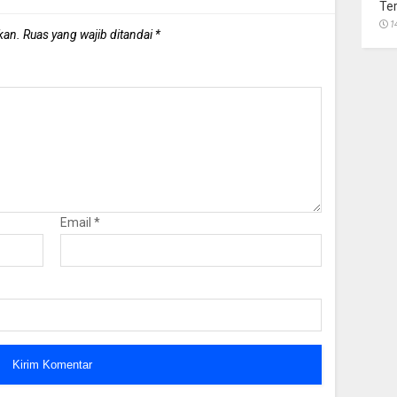
Te
1
kan.
Ruas yang wajib ditandai
*
Email
*