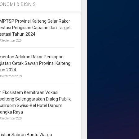
ONOMI & BISNIS
MPTSP Provinsi Kalteng Gelar Rakor
vestasi Pengisian Capaian dan Target
vestasi Tahun 2024
3 September 2024
mentan Adakan Rakor Persiapan
giatan Cetak Sawah Provinsi Kalteng
hun 2024
8 September 2024
m Ekosistem Kemitraan Vokasi
lselteng Selenggarakan Dialog Publik
 Ballroom Swiss-Bel Hotel Danum
langka Raya
8 September 2024
ustiar Sabran Bantu Warga