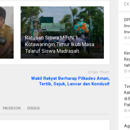
EK
DP
In
In
n
Ratusan Siswa MTsN 1
2
Kotawaringin Timur Ikuti Masa
Ta’aruf Siswa Madrasah
Ke
Ke
ta
1
Older Post
Wakil Rakyat Berharap Pilkades Aman,
Tertib, Sejuk, Lancar dan Kondusif
Ti
Ka
di
Pa
FACEBOOK:
DISQUS:
1
Ag