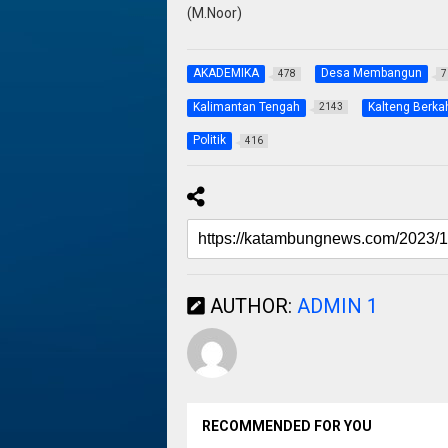
(M.Noor)
AKADEMIKA
Desa Membangun
478
7
Kalimantan Tengah
Kalteng Berka
2143
Politik
416
AUTHOR:
ADMIN 1
RECOMMENDED FOR YOU