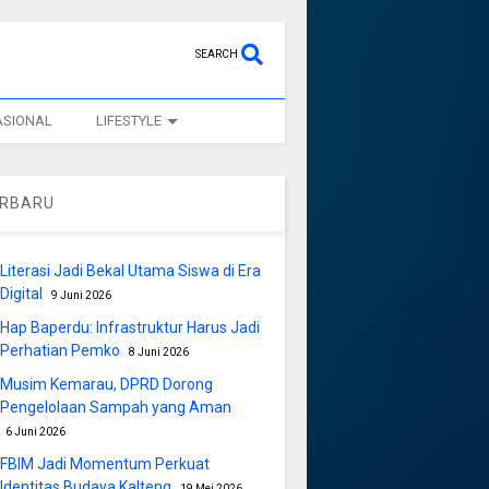
SEARCH
ASIONAL
LIFESTYLE
ERBARU
Literasi Jadi Bekal Utama Siswa di Era
Digital
9 Juni 2026
Hap Baperdu: Infrastruktur Harus Jadi
Perhatian Pemko
8 Juni 2026
Musim Kemarau, DPRD Dorong
Pengelolaan Sampah yang Aman
6 Juni 2026
FBIM Jadi Momentum Perkuat
Identitas Budaya Kalteng
19 Mei 2026