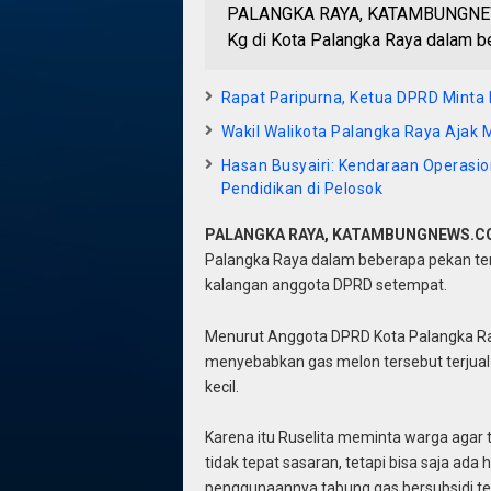
PALANGKA RAYA, KATAMBUNGNEWS.C
Kg di Kota Palangka Raya dalam be
Rapat Paripurna, Ketua DPRD Mint
Wakil Walikota Palangka Raya Ajak
Hasan Busyairi: Kendaraan Operasio
Pendidikan di Pelosok
PALANGKA RAYA, KATAMBUNGNEWS.
Palangka Raya dalam beberapa pekan tera
kalangan anggota DPRD setempat.
Menurut Anggota DPRD Kota Palangka Raya 
menyebabkan gas melon tersebut terjual 
kecil.
Karena itu Ruselita meminta warga agar t
tidak tepat sasaran, tetapi bisa saja ada
penggunaannya tabung gas bersubsidi ter