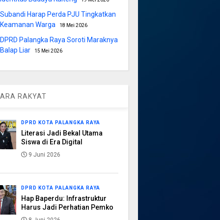
Subandi Harap Perda PJU Tingkatkan
Keamanan Warga
18 Mei 2026
DPRD Palangka Raya Soroti Maraknya
Balap Liar
15 Mei 2026
ARA RAKYAT
DPRD KOTA PALANGKA RAYA
Literasi Jadi Bekal Utama
Siswa di Era Digital
9 Juni 2026
DPRD KOTA PALANGKA RAYA
Hap Baperdu: Infrastruktur
Harus Jadi Perhatian Pemko