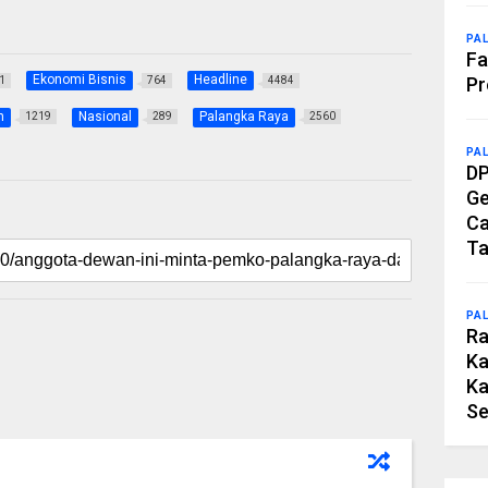
PA
Fa
Ekonomi Bisnis
Headline
Pr
1
764
4484
h
Nasional
Palangka Raya
1219
289
2560
PA
DP
Ge
Ca
Ta
PA
Ra
Ka
Ka
Se