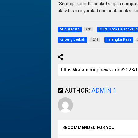
“Semoga karhutla berikut segala dampak
aktivitas masyarakat dan anak-anak seko
AKADEMIKA
DPRD Kota Palangka R
478
Kalteng Berkah
Palangka Raya
1219
AUTHOR:
ADMIN 1
RECOMMENDED FOR YOU