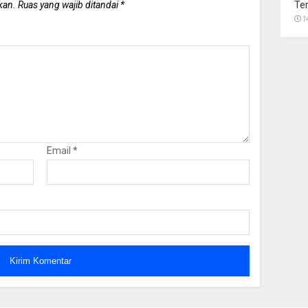
Te
kan.
Ruas yang wajib ditandai
*
1
Email
*