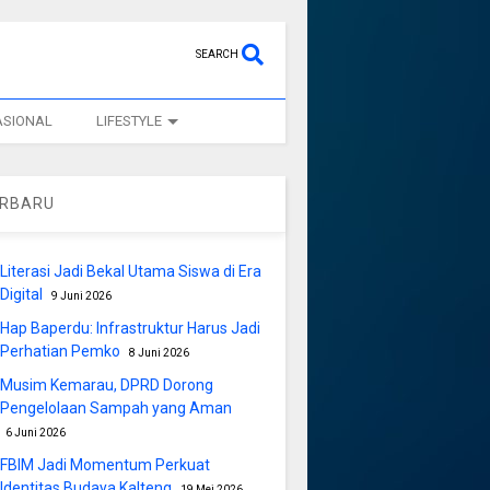
SEARCH
ASIONAL
LIFESTYLE
ERBARU
Literasi Jadi Bekal Utama Siswa di Era
Digital
9 Juni 2026
Hap Baperdu: Infrastruktur Harus Jadi
Perhatian Pemko
8 Juni 2026
Musim Kemarau, DPRD Dorong
Pengelolaan Sampah yang Aman
6 Juni 2026
FBIM Jadi Momentum Perkuat
Identitas Budaya Kalteng
19 Mei 2026