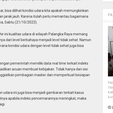
r, bisa dilihat kondisi udara kita apakah memungkinkan
PA
an jarak jauh. Karena itulah perlu memantau bagaimana
ya, Sabtu (21/10/2023).
ir ini kualitas udara di wilayah Palangka Raya memang
ya dari level berbahaya menjadi level tidak sehat. Namun
arana kondisi udara dengan level tidak sehat juga bisa
dengan pemerintah memiliki data real time terkait indeks
adikan acuan membuat kebijakan. Tidak hanya dari sisi
i menggiatkan pembagian masker dan memperkuat kesiapan
Pal
Ola
Kal
 udara ini juga bisa menjadi gambaran terkait kasus
kon
rtinya apabila indeks pencemarannya meningkat, maka
agi.