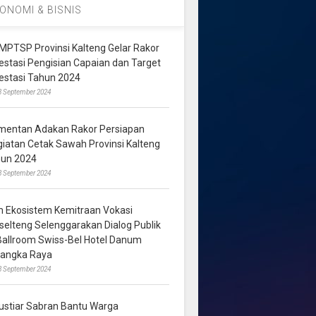
ONOMI & BISNIS
MPTSP Provinsi Kalteng Gelar Rakor
vestasi Pengisian Capaian dan Target
vestasi Tahun 2024
3 September 2024
mentan Adakan Rakor Persiapan
giatan Cetak Sawah Provinsi Kalteng
hun 2024
8 September 2024
m Ekosistem Kemitraan Vokasi
lselteng Selenggarakan Dialog Publik
 Ballroom Swiss-Bel Hotel Danum
langka Raya
8 September 2024
ustiar Sabran Bantu Warga