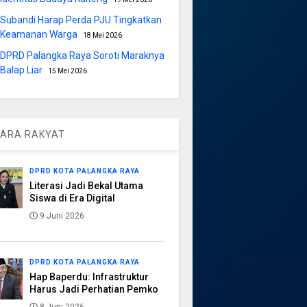
Subandi Harap Perda PJU Tingkatkan
Keamanan Warga
18 Mei 2026
DPRD Palangka Raya Soroti Maraknya
Balap Liar
15 Mei 2026
ARA RAKYAT
DPRD KOTA PALANGKA RAYA
Literasi Jadi Bekal Utama
Siswa di Era Digital
9 Juni 2026
DPRD KOTA PALANGKA RAYA
Hap Baperdu: Infrastruktur
Harus Jadi Perhatian Pemko