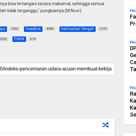
nya bisa tertangani secara maksimal, sehingga semua
lah tidak terganggu,” pungkasnya.(M.Noor).
PA
Fa
Pr
aya
Headline
Kalimantan Tengah
1455
4484
2143
Politik
2560
416
PA
DP
Ge
Ca
Ta
PA
Ra
Ka
Ka
Se