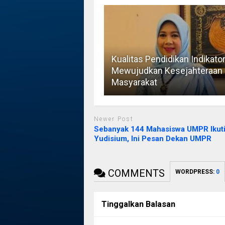
Kualitas Pendidikan Indikato
Mewujudkan Kesejahteraan
Masyarakat
Newer Post
Sebanyak 144 Mahasiswa UMPR Ikut
Yudisium, Ini Pesan Dekan UMPR
COMMENTS
WORDPRESS:
0
Tinggalkan Balasan