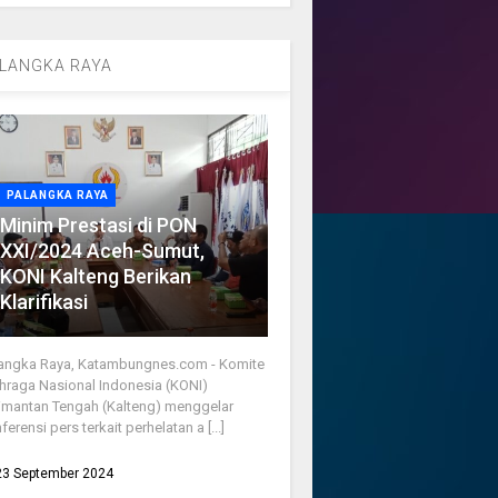
LANGKA RAYA
PALANGKA RAYA
Minim Prestasi di PON
XXI/2024 Aceh-Sumut,
KONI Kalteng Berikan
Klarifikasi
angka Raya, Katambungnes.com - Komite
hraga Nasional Indonesia (KONI)
imantan Tengah (Kalteng) menggelar
ferensi pers terkait perhelatan a [...]
23 September 2024