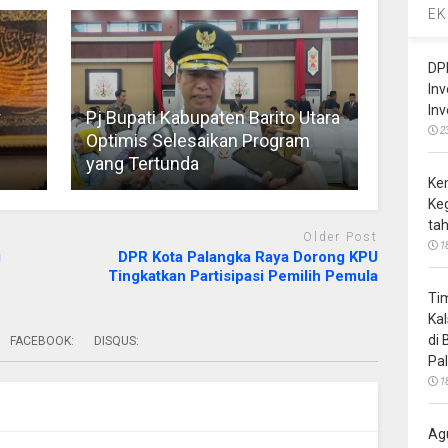
EK
DP
In
In
r
Pj Bupati Kabupaten Barito Utara
2
Optimis Selesaikan Program
yang Tertunda
Ke
Ke
ta
Older Post
1
i
DPR Kota Palangka Raya Dorong KPU
Tingkatkan Partisipasi Pemilih Pemula
Ti
Ka
di
FACEBOOK:
DISQUS:
Pa
1
Ag