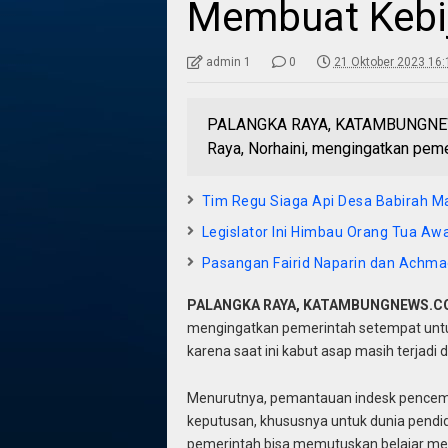
Membuat Kebi
admin 1
0
21 Oktober 2023 16:
PALANGKA RAYA, KATAMBUNGNEWS
Raya, Norhaini, mengingatkan pem
Tim Regu Siaga Api Desa Babirah 
Legislator Ini Himbau Orang Tua A
Pasangan Fairid Naparin dan Achmad
PALANGKA RAYA, KATAMBUNGNEWS.
mengingatkan pemerintah setempat unt
karena saat ini kabut asap masih terjadi di
Menurutnya, pemantauan indesk pencemar
keputusan, khususnya untuk dunia pendi
pemerintah bisa memutuskan belajar meng