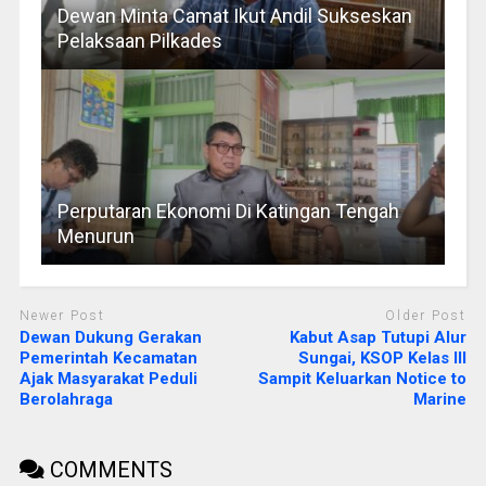
Dewan Minta Camat Ikut Andil Sukseskan
Pelaksaan Pilkades
Perputaran Ekonomi Di Katingan Tengah
Menurun
Newer Post
Older Post
Dewan Dukung Gerakan
Kabut Asap Tutupi Alur
Pemerintah Kecamatan
Sungai, KSOP Kelas III
Ajak Masyarakat Peduli
Sampit Keluarkan Notice to
Berolahraga
Marine
COMMENTS