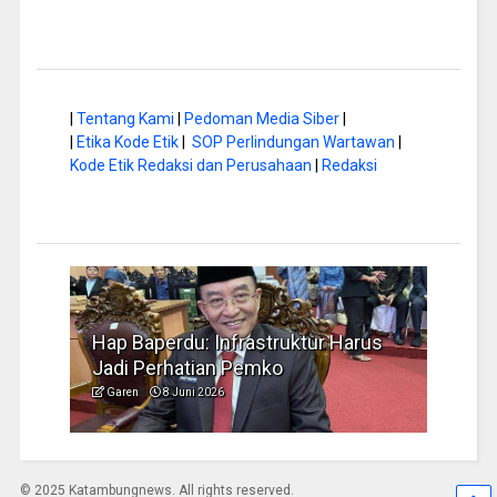
|
Tentang Kami
|
Pedoman Media Siber
|
|
Etika Kode Etik
|
SOP Perlindungan Wartawan
|
Kode Etik Redaksi dan Perusahaan
|
Redaksi
a di
Hap Baperdu: Infrastruktur Harus
Musi
Jadi Perhatian Pemko
Peng
Garen
8 Juni 2026
Garen
© 2025 Katambungnews. All rights reserved.