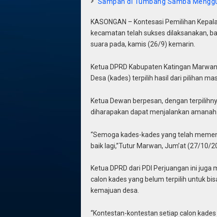
Sampah di Tumbang Samba Menggu
KASONGAN – Kontesasi Pemilihan Kepala D
kecamatan telah sukses dilaksanakan, ba
suara pada, kamis (26/9) kemarin.
Ketua DPRD Kabupaten Katingan Marwan
Desa (kades) terpilih hasil dari pilihan m
Ketua Dewan berpesan, dengan terpilihny
diharapakan dapat menjalankan amanah 
“Semoga kades-kades yang telah memena
baik lagi,”Tutur Marwan, Jum’at (27/10/2
Ketua DPRD dari PDI Perjuangan ini juga 
calon kades yang belum terpilih untuk b
kemajuan desa.
“Kontestan-kontestan setiap calon kades 