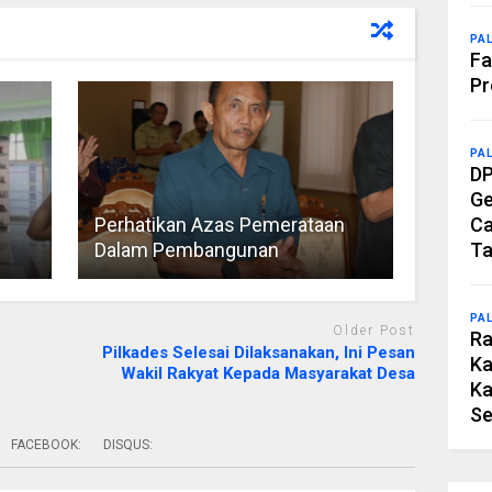
PA
Fa
Pr
PA
DP
Ge
Perhatikan Azas Pemerataan
Ca
Dalam Pembangunan
Ta
PA
Older Post
Ra
Pilkades Selesai Dilaksanakan, Ini Pesan
Ka
Wakil Rakyat Kepada Masyarakat Desa
Ka
Se
FACEBOOK:
DISQUS: