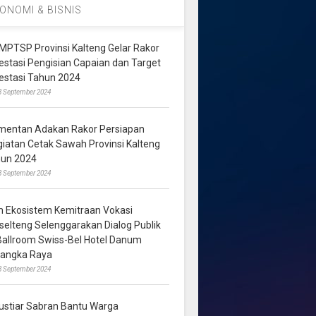
ONOMI & BISNIS
MPTSP Provinsi Kalteng Gelar Rakor
vestasi Pengisian Capaian dan Target
vestasi Tahun 2024
3 September 2024
mentan Adakan Rakor Persiapan
giatan Cetak Sawah Provinsi Kalteng
hun 2024
8 September 2024
m Ekosistem Kemitraan Vokasi
lselteng Selenggarakan Dialog Publik
 Ballroom Swiss-Bel Hotel Danum
langka Raya
8 September 2024
ustiar Sabran Bantu Warga