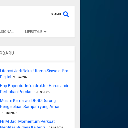
SEARCH
ASIONAL
LIFESTYLE
ERBARU
Literasi Jadi Bekal Utama Siswa di Era
Digital
9 Juni 2026
Hap Baperdu: Infrastruktur Harus Jadi
Perhatian Pemko
8 Juni 2026
Musim Kemarau, DPRD Dorong
Pengelolaan Sampah yang Aman
6 Juni 2026
FBIM Jadi Momentum Perkuat
Identitas Budaya Kalteng
19 Mei 2026