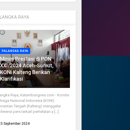
LANGKA RAYA
PALANGKA RAYA
Minim Prestasi di PON
XXI/2024 Aceh-Sumut,
KONI Kalteng Berikan
Klarifikasi
angka Raya, Katambungnes.com - Komite
hraga Nasional Indonesia (KONI)
imantan Tengah (Kalteng) menggelar
ferensi pers terkait perhelatan a [...]
23 September 2024