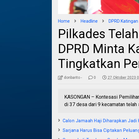
Home
Headline
DPRD Katingan
Pilkades Telah
DPRD Minta Ka
Tingkatkan P
donbarito -
0
27 Oktober 2023 0
KASONGAN – Kontesasi Pemilihan 
di 37 desa dari 9 kecamatan telah 
Calon Jamaah Haji Diharapkan Jadi 
Sarjana Harus Bisa Ciptakan Peluang