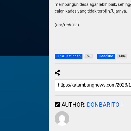
membangun desa agar lebih baik, sehingg
calon kades yang tidak terpilih,”Ujarnya.
(anr/redaksi)
DPRD Katingan
Headline
743
4484
AUTHOR:
DONBARITO -