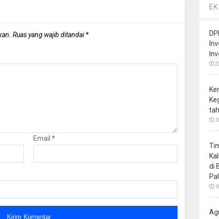
EK
DP
kan.
Ruas yang wajib ditandai
*
In
In
2
Ke
Ke
ta
1
Email
*
Ti
Ka
di
Pa
1
Ag