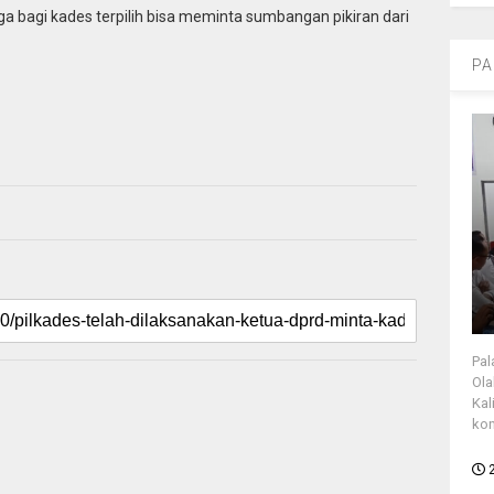
a bagi kades terpilih bisa meminta sumbangan pikiran dari
PA
Pal
Ola
Kal
kon