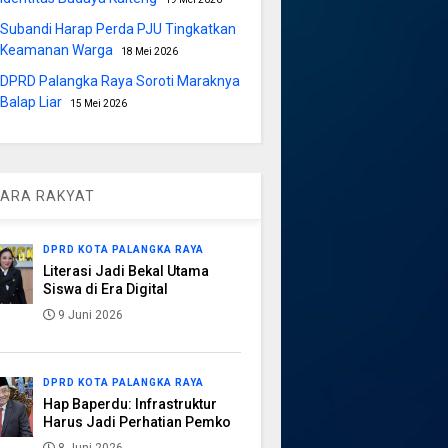
Subandi Harap Perda PJU Tingkatkan
Keamanan Warga
18 Mei 2026
DPRD Palangka Raya Soroti Maraknya
Balap Liar
15 Mei 2026
ARA RAKYAT
DPRD KOTA PALANGKA RAYA
Literasi Jadi Bekal Utama
Siswa di Era Digital
9 Juni 2026
DPRD KOTA PALANGKA RAYA
Hap Baperdu: Infrastruktur
Harus Jadi Perhatian Pemko