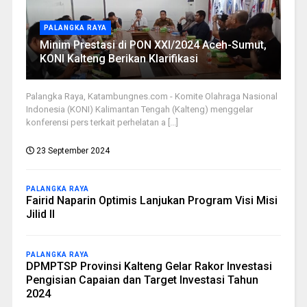
PALANGKA RAYA
Minim Prestasi di PON XXI/2024 Aceh-Sumut,
KONI Kalteng Berikan Klarifikasi
Palangka Raya, Katambungnes.com - Komite Olahraga Nasional
Indonesia (KONI) Kalimantan Tengah (Kalteng) menggelar
konferensi pers terkait perhelatan a [...]
23 September 2024
PALANGKA RAYA
Fairid Naparin Optimis Lanjukan Program Visi Misi
Jilid II
PALANGKA RAYA
DPMPTSP Provinsi Kalteng Gelar Rakor Investasi
Pengisian Capaian dan Target Investasi Tahun
2024