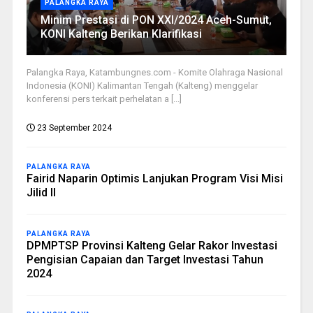
PALANGKA RAYA
Minim Prestasi di PON XXI/2024 Aceh-Sumut,
KONI Kalteng Berikan Klarifikasi
Palangka Raya, Katambungnes.com - Komite Olahraga Nasional
Indonesia (KONI) Kalimantan Tengah (Kalteng) menggelar
konferensi pers terkait perhelatan a [...]
23 September 2024
PALANGKA RAYA
Fairid Naparin Optimis Lanjukan Program Visi Misi
Jilid II
PALANGKA RAYA
DPMPTSP Provinsi Kalteng Gelar Rakor Investasi
Pengisian Capaian dan Target Investasi Tahun
2024