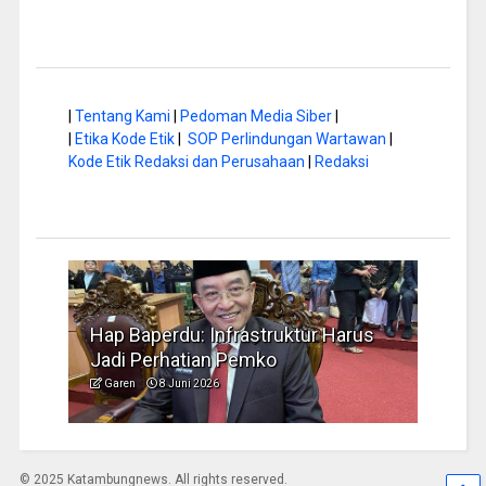
|
Tentang Kami
|
Pedoman Media Siber
|
|
Etika Kode Etik
|
SOP Perlindungan Wartawan
|
Kode Etik Redaksi dan Perusahaan
|
Redaksi
a di
Hap Baperdu: Infrastruktur Harus
Musi
Jadi Perhatian Pemko
Peng
Garen
8 Juni 2026
Garen
© 2025 Katambungnews. All rights reserved.