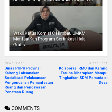
Wakil Ketua Komisi C Himbau UMKM
ManfaatKan Program Sertifikasi Halal
Gratis
Newer Post
Older Post
Dinas PUPR Provinsi
Kolaborasi RMU dan Karang
Kalteng Laksanakan
Taruna Diharapkan Mampu
Sosialisasi Pelaksanaan
Tingkatkan SDM Pemuda di
Pengendalian Pemanfaatan
Desa
Ruang dan Pengawasan
Penataan Ruang
COMMENTS