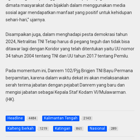
dimata masyarakat dan bijaklah dalam menggunakan media
sosial agar mendapatkan manfaat yang positif untuk kehidupan
sehari-hari,” ujarnya.
Disampaikan juga, dalam menghadapi pesta demokrasi tahun
2024, Netralitas TNI Tetap harus di pegang teguh dan tidak bisa
ditawar lagi dengan Koridor yang telah ditentukan yaitu UU nomor
34 tahun 2004 tentang TNI dan UU tahun 2017 tentang Pemilu.
Pada momentum ini, Danrem 102/Pjg Brigjen TNI Bayu Permana
berpamitan, karena dalam waktu dekat ini akan melaksanakan
serah terima jabatan dengan pejabat Danrem yang baru dan
mengisi jabatan sebagai Kepala Staf Kodam VI/Mulawarman.
(HK).
Headline
Kalimantan Tengah
4484
2143
Kalteng Berkah
Katingan
Nasional
1219
861
289