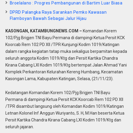
Broelalano : Progres Pembangunan di Bartim Luar Biasa
DPRD Palangka Raya Sarankan Pemko Kawasan
Flamboyan Bawah Sebagai Jalur Hijau
KASONGAN, KATAMBUNGNEWS.COM –
Komandan Korem
102/Pjg Brigjen TNI Bayu Permana di dampingi Ketua Persit KCK
Koorcab Rem 102 PD XII /TPR Kunjungi Kodim 1019/Katingan
dalam rangka kegiatan tatap muka sekaligus berpamitan kepada
seluruh anggota Kodim 1019/Ktg dan Persit Kartika Chandra
Kirana Cabang LXI Kodim 1019/Ktg bertempat Jalan Ahmad Yani
Komplek Perkantoran Kelurahan Kereng Humbang, Kecamatan
Kasongan Lama, Kabupaten Katingan, Selasa, (21/11/23).
Kedatangan Komandan Korem 102/Pjg Brigjen TNI Bayu
Permana di dampingi Ketua Persit KCK Koorcab Rem 102 PD XII
/TPR disambut langsung oleh Komandan Kodim 1019/Katingan
Letnan Kolonel Inf Anggun Wuriyanto, S. H, M.Han beserta Ketua
Persit Kartika Chandra Kirana Cabang LXI Kodim 1019/Ktg dan
seluruh jajaran.