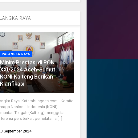
LANGKA RAYA
PALANGKA RAYA
Minim Prestasi di PON
XXI/2024 Aceh-Sumut,
KONI Kalteng Berikan
Klarifikasi
angka Raya, Katambungnes.com - Komite
hraga Nasional Indonesia (KONI)
imantan Tengah (Kalteng) menggelar
ferensi pers terkait perhelatan a [...]
23 September 2024