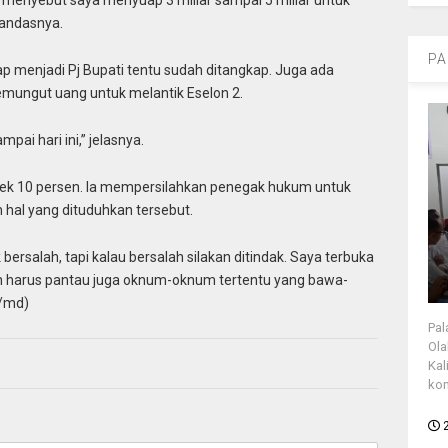
u menyebut saya menyuap 3 miliar sampai 5 miliar untuk
 tandasnya.
PA
 menjadi Pj Bupati tentu sudah ditangkap. Juga ada
emungut uang untuk melantik Eselon 2.
pai hari ini,” jelasnya.
oyek 10 persen. Ia mempersilahkan penegak hukum untuk
hal yang dituduhkan tersebut.
ersalah, tapi kalau bersalah silakan ditindak. Saya terbuka
n harus pantau juga oknum-oknum tertentu yang bawa-
n/md)
Pal
Ola
Kal
kon