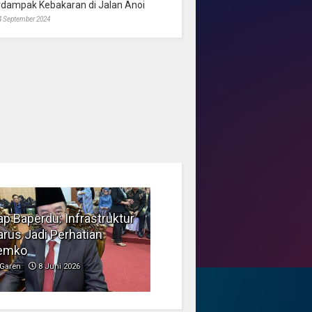
rdampak Kebakaran di Jalan Anoi
4 September 2024
p Baperdu: Infrastruktur
Musim Kemarau, DPRD
rus Jadi Perhatian
Dorong Pengelolaan
emko
Sampah yang Aman
Garen
8 Juni 2026
Garen
6 Juni 2026