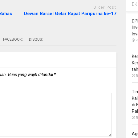
EK
Older Post
 Bahas
Dewan Barsel Gelar Rapat Paripurna ke-17
DP
In
In
FACEBOOK:
DISQUS:
2
Ke
Ke
ta
kan.
Ruas yang wajib ditandai
*
1
Ti
Ka
di
Pa
1
Ag