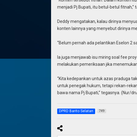
“Konten tersebut fitnah. Dalam konten it
menjadi Pj Bupati, itu betul-betul fitnah,”
Deddy mengatakan, kalau dirinya menyuap
konten lainnya yang menyebut dirinya m
“Belum pernah ada pelantikan Eselon 2 sam
Ia juga menjawab isu miring soal fee pr
melakukan pemeriksaan jika menemukan 
“Kita kedepankan untuk azas praduga tak b
untuk penegak hukum, tetapi rekan-reka
bawa nama Pj Bupati,” tegasnya. (Nur/d
DPRD Barito Selatan
749