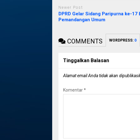
Newer Post
DPRD Gelar Sidang Paripurna ke-17
Pemandangan Umum
COMMENTS
WORDPRESS:
0
Tinggalkan Balasan
Alamat email Anda tidak akan dipublikasi
Komentar
*