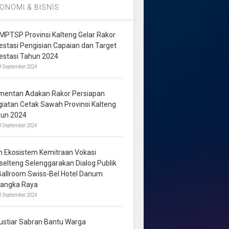
ONOMI & BISNIS
MPTSP Provinsi Kalteng Gelar Rakor
vestasi Pengisian Capaian dan Target
vestasi Tahun 2024
3 September 2024
mentan Adakan Rakor Persiapan
giatan Cetak Sawah Provinsi Kalteng
hun 2024
8 September 2024
m Ekosistem Kemitraan Vokasi
lselteng Selenggarakan Dialog Publik
 Ballroom Swiss-Bel Hotel Danum
langka Raya
8 September 2024
ustiar Sabran Bantu Warga