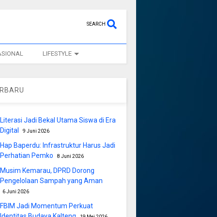
SEARCH
ASIONAL
LIFESTYLE
ERBARU
Literasi Jadi Bekal Utama Siswa di Era
Digital
9 Juni 2026
Hap Baperdu: Infrastruktur Harus Jadi
Perhatian Pemko
8 Juni 2026
Musim Kemarau, DPRD Dorong
Pengelolaan Sampah yang Aman
6 Juni 2026
FBIM Jadi Momentum Perkuat
Identitas Budaya Kalteng
19 Mei 2026