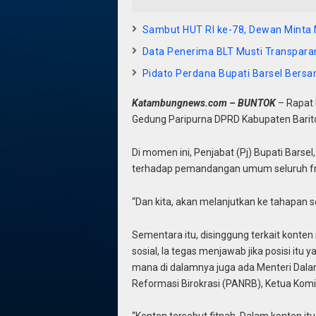
Sambut HUT RI ke-78, Dewan Minta
Data Penerima BLT Musti Transpara
Pidato Perdana Bupati Barsel Bers
Katambungnews.com – BUNTOK
– Rapat 
Gedung Paripurna DPRD Kabupaten Barito 
Di momen ini, Penjabat (Pj) Bupati Barse
terhadap pemandangan umum seluruh fra
“Dan kita, akan melanjutkan ke tahapan 
Sementara itu, disinggung terkait konten 
sosial, Ia tegas menjawab jika posisi itu
mana di dalamnya juga ada Menteri Dala
Reformasi Birokrasi (PANRB), Ketua Komi