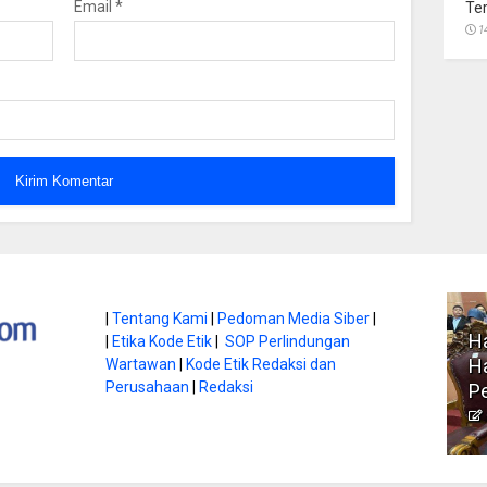
Email
*
Te
1
atan di Gunung
|
Tentang Kami
|
Pedoman Media Siber
|
Ha
|
Etika Kode Etik
|
SOP Perlindungan
, Ini
Literasi Jadi Bekal Utama
Ha
Wartawan
|
Kode Etik Redaksi dan
bnya
Perusahaan
|
Redaksi
Siswa di Era Digital
P
atambungnews
Garen
9 Juni 2026