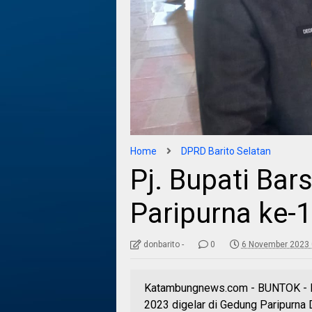
Home
DPRD Barito Selatan
Pj. Bupati Bar
Paripurna ke-
donbarito -
0
6 November 2023 
Katambungnews.com - BUNTOK - Ra
2023 digelar di Gedung Paripurna 