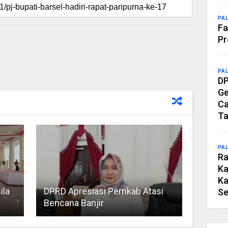
PA
Fa
Pr
PA
DP
Ge
Ca
Ta
PA
Ra
Ka
Ka
ila
DPRD Apresiasi Pemkab Atasi
Se
Bencana Banjir