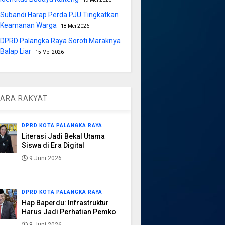
Subandi Harap Perda PJU Tingkatkan
Keamanan Warga
18 Mei 2026
DPRD Palangka Raya Soroti Maraknya
Balap Liar
15 Mei 2026
ARA RAKYAT
DPRD KOTA PALANGKA RAYA
Literasi Jadi Bekal Utama
Siswa di Era Digital
9 Juni 2026
DPRD KOTA PALANGKA RAYA
Hap Baperdu: Infrastruktur
Harus Jadi Perhatian Pemko