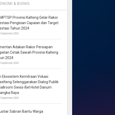
ONOMI & BISNIS
MPTSP Provinsi Kalteng Gelar Rakor
vestasi Pengisian Capaian dan Target
vestasi Tahun 2024
3 September 2024
mentan Adakan Rakor Persiapan
giatan Cetak Sawah Provinsi Kalteng
hun 2024
8 September 2024
m Ekosistem Kemitraan Vokasi
lselteng Selenggarakan Dialog Publik
 Ballroom Swiss-Bel Hotel Danum
langka Raya
8 September 2024
ustiar Sabran Bantu Warga