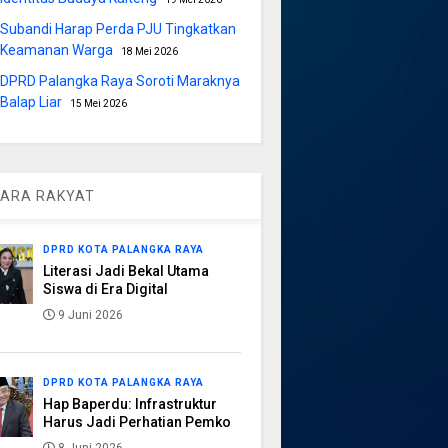
Subandi Harap Perda PJU Tingkatkan
Keamanan Warga
18 Mei 2026
DPRD Palangka Raya Soroti Maraknya
Balap Liar
15 Mei 2026
ARA RAKYAT
DPRD KOTA PALANGKA RAYA
Literasi Jadi Bekal Utama
Siswa di Era Digital
9 Juni 2026
DPRD KOTA PALANGKA RAYA
Hap Baperdu: Infrastruktur
Harus Jadi Perhatian Pemko