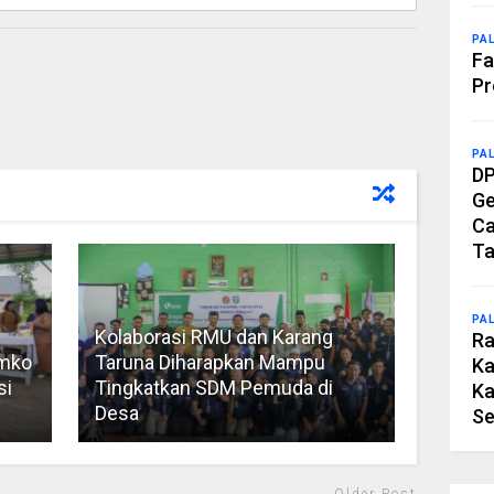
PA
Fa
Pr
PA
DP
Ge
Ca
Ta
PA
Kolaborasi RMU dan Karang
Ra
emko
Taruna Diharapkan Mampu
Ka
si
Tingkatkan SDM Pemuda di
Ka
Desa
Se