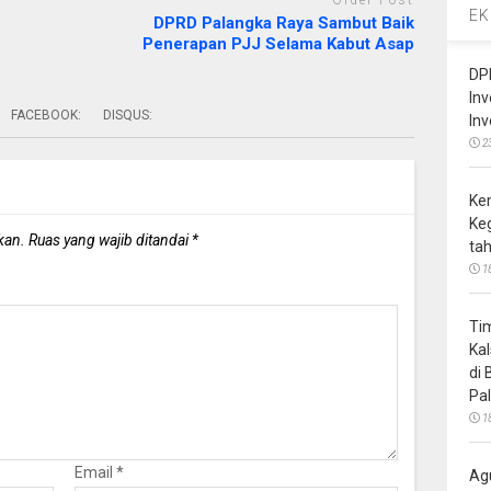
Older Post
EK
DPRD Palangka Raya Sambut Baik
Penerapan PJJ Selama Kabut Asap
DP
In
FACEBOOK:
DISQUS:
In
2
Ke
Ke
kan.
Ruas yang wajib ditandai
*
ta
1
Ti
Ka
di
Pa
1
Email
*
Ag