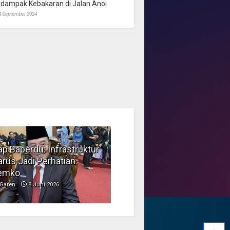
rdampak Kebakaran di Jalan Anoi
4 September 2024
p Baperdu: Infrastruktur
Musim Kemarau, DPRD
rus Jadi Perhatian
Dorong Pengelolaan
emko
Sampah yang Aman
Garen
8 Juni 2026
Garen
6 Juni 2026