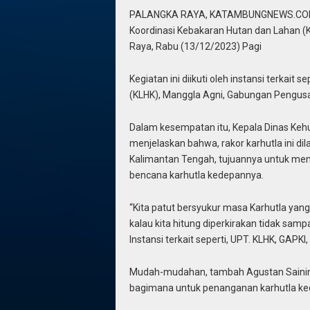
PALANGKA RAYA, KATAMBUNGNEWS.COM – 
Koordinasi Kebakaran Hutan dan Lahan (K
Raya, Rabu (13/12/2023) Pagi
Kegiatan ini diikuti oleh instansi terkai
(KLHK), Manggla Agni, Gabungan Pengusa
Dalam kesempatan itu, Kepala Dinas Kehu
menjelaskan bahwa, rakor karhutla ini dil
Kalimantan Tengah, tujuannya untuk me
bencana karhutla kedepannya.
“Kita patut bersyukur masa Karhutla yang te
kalau kita hitung diperkirakan tidak sam
Instansi terkait seperti, UPT. KLHK, GAP
Mudah-mudahan, tambah Agustan Saining, 
bagimana untuk penanganan karhutla k