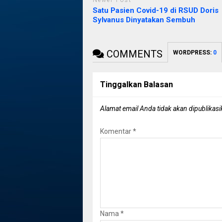
Newer Post
Satu Pasien Covid-19 di RSUD Doris
Sylvanus Dinyatakan Sembuh
COMMENTS
WORDPRESS:
0
Tinggalkan Balasan
Alamat email Anda tidak akan dipublikasi
Komentar
*
Nama
*