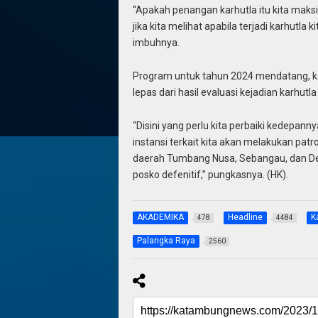
“Apakah penangan karhutla itu kita maks
jika kita melihat apabila terjadi karhutla
imbuhnya.
Program untuk tahun 2024 mendatang, ka
lepas dari hasil evaluasi kejadian karhut
“Disini yang perlu kita perbaiki kedepann
instansi terkait kita akan melakukan patr
daerah Tumbang Nusa, Sebangau, dan Des
posko defenitif,” pungkasnya. (HK).
AKADEMIKA
Headline
K
478
4484
Palangka Raya
2560