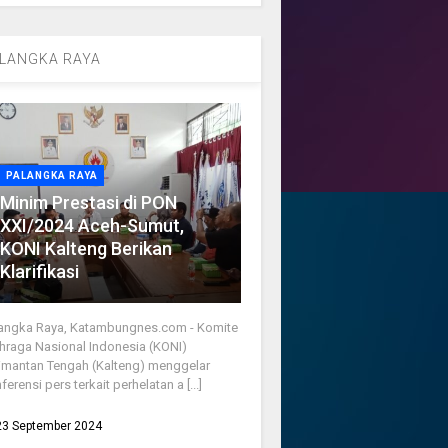
LANGKA RAYA
PALANGKA RAYA
Minim Prestasi di PON
XXI/2024 Aceh-Sumut,
KONI Kalteng Berikan
Klarifikasi
angka Raya, Katambungnes.com - Komite
hraga Nasional Indonesia (KONI)
imantan Tengah (Kalteng) menggelar
ferensi pers terkait perhelatan a [...]
23 September 2024