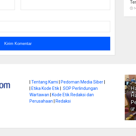
Te
1
atan di Gunung
|
Tentang Kami
|
Pedoman Media Siber
|
Ha
|
Etika Kode Etik
|
SOP Perlindungan
, Ini
Literasi Jadi Bekal Utama
Ha
Wartawan
|
Kode Etik Redaksi dan
bnya
Perusahaan
|
Redaksi
Siswa di Era Digital
P
atambungnews
Garen
9 Juni 2026