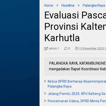
Home
Headline
Palangka Raya
Evaluasi Pasca
Provinsi Kalt
Karhutla
admin 1
0
13 Desember 2023 1
PALANGKA RAYA, KATAMBUNGNEWS.
mengadakan Rapat Koordinasi Kebak
Ketua DPRD Berharap Kepemimpinan
Palangka Raya
Jelang Pemilu 2024, KPU Kalteng G
Pencemaran Udara, DPRD Minta Pem