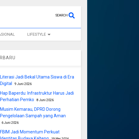
SEARCH
ASIONAL
LIFESTYLE
ERBARU
Literasi Jadi Bekal Utama Siswa di Era
Digital
9 Juni 2026
Hap Baperdu: Infrastruktur Harus Jadi
Perhatian Pemko
8 Juni 2026
Musim Kemarau, DPRD Dorong
Pengelolaan Sampah yang Aman
6 Juni 2026
FBIM Jadi Momentum Perkuat
Identitas Budaya Kalteng
19 Mei 2026