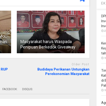
EK
DP
In
In
2
 MoU
anan
Masyarakat harus Waspada
Ke
Penipuan Berkedok Giveaway
Ke
ta
1
Older Post
k RUP
Budidaya Perikanan Untungkan
Ti
Perekonomian Masyarakat
Ka
di
Pa
FACEBOOK:
DISQUS:
1
Ag