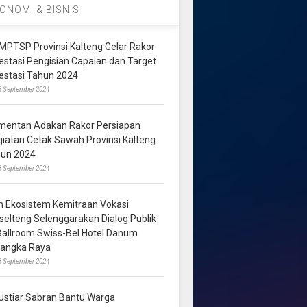
ONOMI & BISNIS
MPTSP Provinsi Kalteng Gelar Rakor
vestasi Pengisian Capaian dan Target
vestasi Tahun 2024
3 September 2024
mentan Adakan Rakor Persiapan
giatan Cetak Sawah Provinsi Kalteng
hun 2024
8 September 2024
m Ekosistem Kemitraan Vokasi
lselteng Selenggarakan Dialog Publik
 Ballroom Swiss-Bel Hotel Danum
langka Raya
8 September 2024
ustiar Sabran Bantu Warga