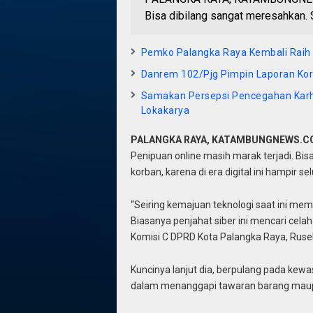
Bisa dibilang sangat meresahkan. S
Pemko Palangka Raya Kembali Raih O
Danrem 102/Pjg Pimpin Laporan Kor
Samakan Persepsi Pencegahan Kar
Lokakarya
PALANGKA RAYA, KATAMBUNGNEWS.
Penipuan online masih marak terjadi. Bis
korban, karena di era digital ini hampir
“Seiring kemajuan teknologi saat ini mem
Biasanya penjahat siber ini mencari cela
Komisi C DPRD Kota Palangka Raya, Rusel
Kuncinya lanjut dia, berpulang pada kew
dalam menanggapi tawaran barang maupun