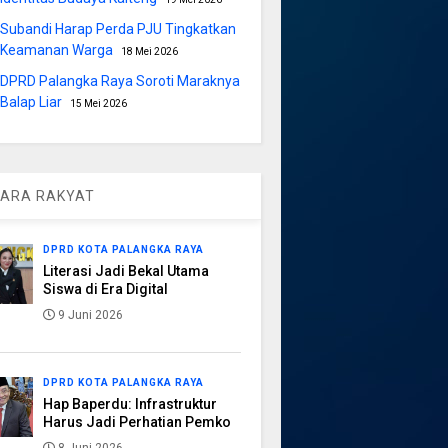
Subandi Harap Perda PJU Tingkatkan
Keamanan Warga
18 Mei 2026
DPRD Palangka Raya Soroti Maraknya
Balap Liar
15 Mei 2026
ARA RAKYAT
DPRD KOTA PALANGKA RAYA
Literasi Jadi Bekal Utama
Siswa di Era Digital
9 Juni 2026
DPRD KOTA PALANGKA RAYA
Hap Baperdu: Infrastruktur
Harus Jadi Perhatian Pemko