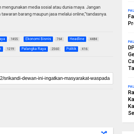
m mengunakan media sosial atau dunia maya. Jangan
PA
 tawaran barang maupun jasa melalui online,”tandasnya.
Fa
Pr
aya
Ekonomi Bisnis
Headline
1455
764
4484
PA
DP
h
Palangka Raya
Politik
1219
2560
416
Ge
Ca
Ta
PA
Ra
Ka
Ka
Se