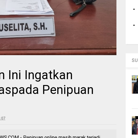
SU
 Ini Ingatkan
aspada Penipuan
:07
OM - Penipuan online masih marak terjadi.