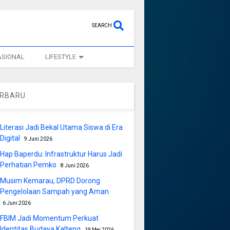
SEARCH
ASIONAL
LIFESTYLE
ERBARU
Literasi Jadi Bekal Utama Siswa di Era
Digital
9 Juni 2026
Hap Baperdu: Infrastruktur Harus Jadi
Perhatian Pemko
8 Juni 2026
Musim Kemarau, DPRD Dorong
Pengelolaan Sampah yang Aman
6 Juni 2026
FBIM Jadi Momentum Perkuat
Identitas Budaya Kalteng
19 Mei 2026