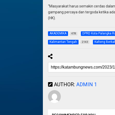
“Masyarakat harus semakin cerdas dala
gampang percaya dan tergoda ketika ada
(HK).
AKADEMIKA
DPRD Kota Palangka R
478
Kalimantan Tengah
Kalteng Berka
2143
AUTHOR:
ADMIN 1