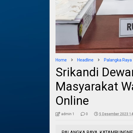
Home
Headline
Palangka Raya
Srikandi Dewan
Masyarakat W
Online
admin 1
0
5 Desember 2023 14
PALANGKA RAYA, KATAMBUNGNEWS.C