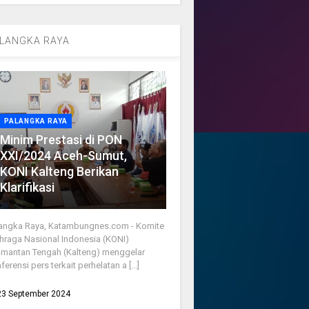
LANGKA RAYA
PALANGKA RAYA
Minim Prestasi di PON
XXI/2024 Aceh-Sumut,
KONI Kalteng Berikan
Klarifikasi
angka Raya, Katambungnes.com - Komite
hraga Nasional Indonesia (KONI)
imantan Tengah (Kalteng) menggelar
ferensi pers terkait perhelatan a [...]
23 September 2024