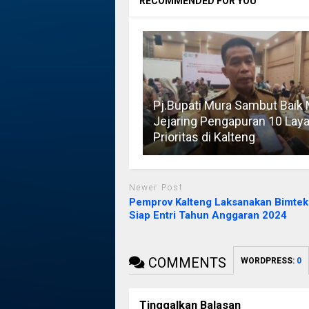
RECOMMENDED FOR YOU
Pj.Bupati Mura Sambut Baik
Jejaring Pengapuran 10 Lay
Prioritas di Kalteng
Newer Post
Pemprov Kalteng Laksanakan Bimte
Siap Entri Tahun Anggaran 2024
COMMENTS
WORDPRESS:
0
Tinggalkan Balasan