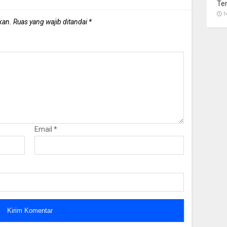
Te
1
kan.
Ruas yang wajib ditandai
*
Email
*