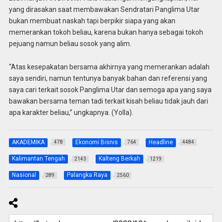
yang dirasakan saat membawakan Sendratari Panglima Utar
bukan membuat naskah tapi berpikir siapa yang akan
memerankan tokoh beliau, karena bukan hanya sebagai tokoh
pejuang namun beliau sosok yang alim.
“Atas kesepakatan bersama akhirnya yang memerankan adalah
saya sendiri, namun tentunya banyak bahan dan referensi yang
saya cari terkait sosok Panglima Utar dan semoga apa yang saya
bawakan bersama teman tadi terkait kisah beliau tidak jauh dari
apa karakter beliau,” ungkapnya. (Yolla).
AKADEMIKA
Ekonomi Bisnis
Headline
478
764
4484
Kalimantan Tengah
Kalteng Berkah
2143
1219
Nasional
Palangka Raya
289
2560