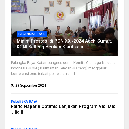
PALANGKA RAYA
Minim Prestasi di PON XXI/2024 Aceh-Sumut,
KONI Kalteng Berikan Klarifikasi
Palangka Raya, Katambungnes.com - Komite Olahraga Nasional
Indonesia (KONI) Kalimantan Tengah (Kalteng) menggelar
konferensi pers terkait perhelatan a [...]
23 September 2024
PALANGKA RAYA
Fairid Naparin Optimis Lanjukan Program Visi Misi
Jilid II