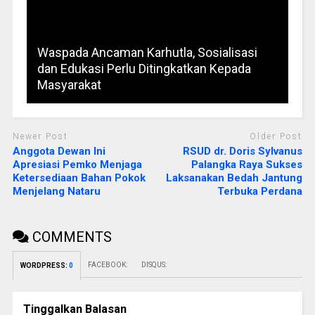
Waspada Ancaman Karhutla, Sosialisasi
dan Edukasi Perlu Ditingkatkan Kepada
Masyarakat
Newer Post
Older Post
Anggota Dewan Ini
RSUD dr. Doris Sylvanus
Apresiasi Pemko Menjaga
Palangka Raya Sukses
Ketersediaan Bahan Pokok
Laksanakan Bedah Jantung
Menjelang Nataru
Terbuka Perdana
COMMENTS
FACEBOOK:
DISQUS:
WORDPRESS:
0
Tinggalkan Balasan