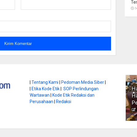
Te
1
atan di Gunung
|
Tentang Kami
|
Pedoman Media Siber
|
Ha
|
Etika Kode Etik
|
SOP Perlindungan
, Ini
Literasi Jadi Bekal Utama
Ha
Wartawan
|
Kode Etik Redaksi dan
bnya
Perusahaan
|
Redaksi
Siswa di Era Digital
P
atambungnews
Garen
9 Juni 2026