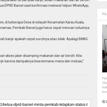
 masyarakat terdampak banjir, selain makanan dan air bersih.
Ketua DPRD Barsel saat konfirmasi melewat telpon WhatsApp,
PA
ni, di beberapa Desa di wilayah Kecamatan Karau Kuala,
namas, Pemkab Barsel juga harus cepat mencari solusinya.
kah banjir apakah cepat surutnya atau tidak. Apalagi BMKG
an akses jalan disamping makanan dan air bersih. Kita
njir karena dampaknya bisa kemana-mana dan meluas,”
Pal
Ola
Kal
kon