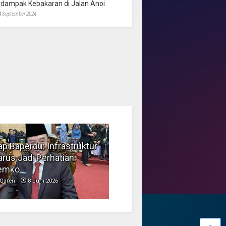
rdampak Kebakaran di Jalan Anoi
4 September 2024
p Baperdu: Infrastruktur
Musim Kemarau, DPRD
rus Jadi Perhatian
Dorong Pengelolaan
emko
Sampah yang Aman
Garen
8 Juni 2026
Garen
6 Juni 2026