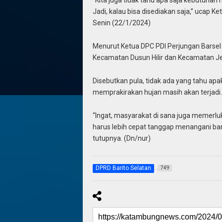
“Kita juga tidak tahu apa saja kebutuhan
Jadi, kalau bisa disediakan saja,” ucap 
Senin (22/1/2024)
Menurut Ketua DPC PDI Perjungan Barsel i
Kecamatan Dusun Hilir dan Kecamatan Je
Disebutkan pula, tidak ada yang tahu apa
memprakirakan hujan masih akan terjadi.
“Ingat, masyarakat di sana juga memerluk
harus lebih cepat tanggap menangani ba
tutupnya. (Dn/nur)
DPRD Barito Selatan
749