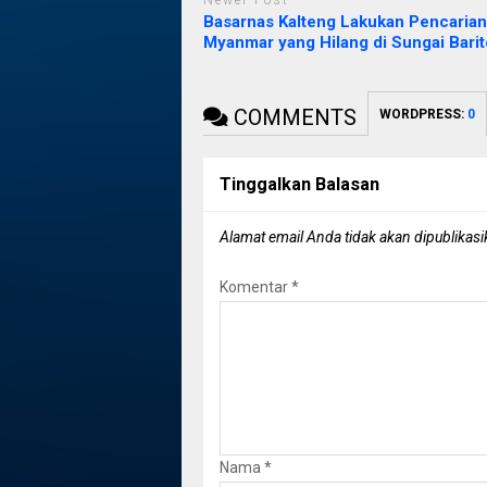
Basarnas Kalteng Lakukan Pencari
Myanmar yang Hilang di Sungai Barit
COMMENTS
WORDPRESS:
0
Tinggalkan Balasan
Alamat email Anda tidak akan dipublikasi
Komentar
*
Nama
*