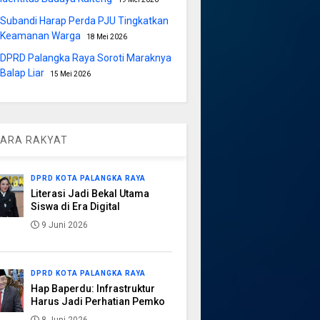
Subandi Harap Perda PJU Tingkatkan
Keamanan Warga
18 Mei 2026
DPRD Palangka Raya Soroti Maraknya
Balap Liar
15 Mei 2026
ARA RAKYAT
DPRD KOTA PALANGKA RAYA
Literasi Jadi Bekal Utama
Siswa di Era Digital
9 Juni 2026
DPRD KOTA PALANGKA RAYA
Hap Baperdu: Infrastruktur
Harus Jadi Perhatian Pemko