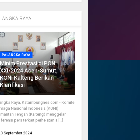
LANGKA RAYA
PALANGKA RAYA
Minim Prestasi di PON
XXI/2024 Aceh-Sumut,
KONI Kalteng Berikan
Klarifikasi
angka Raya, Katambungnes.com - Komite
hraga Nasional Indonesia (KONI)
imantan Tengah (Kalteng) menggelar
ferensi pers terkait perhelatan a [...]
23 September 2024