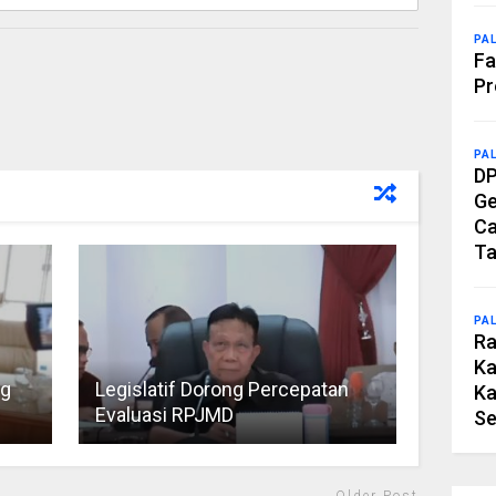
PA
Fa
Pr
PA
DP
Ge
Ca
Ta
PA
Ra
Ka
ng
Legislatif Dorong Percepatan
Ka
Evaluasi RPJMD
Se
Older Post