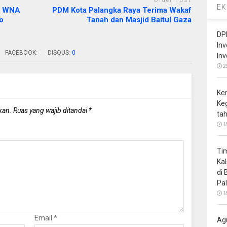
EK
an WNA
PDM Kota Palangka Raya Terima Wakaf
o
Tanah dan Masjid Baitul Gaza
DP
In
FACEBOOK:
DISQUS:
0
In
2
Ke
Ke
kan.
Ruas yang wajib ditandai
*
ta
1
Ti
Ka
di
Pa
1
Email
*
Ag