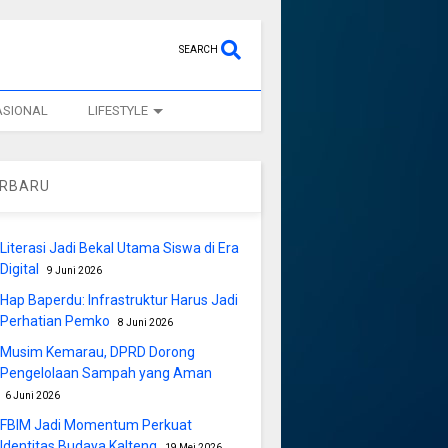
SEARCH
ASIONAL
LIFESTYLE
ERBARU
Literasi Jadi Bekal Utama Siswa di Era
Digital
9 Juni 2026
Hap Baperdu: Infrastruktur Harus Jadi
Perhatian Pemko
8 Juni 2026
Musim Kemarau, DPRD Dorong
Pengelolaan Sampah yang Aman
6 Juni 2026
FBIM Jadi Momentum Perkuat
Identitas Budaya Kalteng
19 Mei 2026