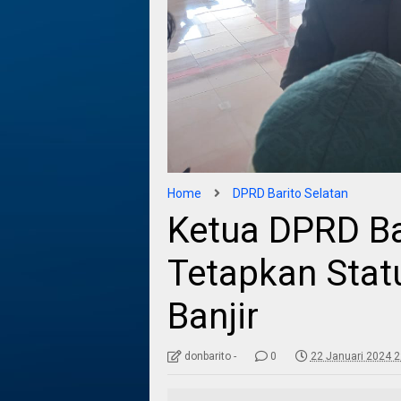
Home
DPRD Barito Selatan
Ketua DPRD B
Tetapkan Stat
Banjir
donbarito -
0
22 Januari 2024 2