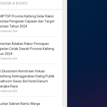
ONOMI & BISNIS
MPTSP Provinsi Kalteng Gelar Rakor
vestasi Pengisian Capaian dan Target
vestasi Tahun 2024
3 September 2024
mentan Adakan Rakor Persiapan
giatan Cetak Sawah Provinsi Kalteng
hun 2024
8 September 2024
m Ekosistem Kemitraan Vokasi
lselteng Selenggarakan Dialog Publik
 Ballroom Swiss-Bel Hotel Danum
langka Raya
8 September 2024
ustiar Sabran Bantu Warga