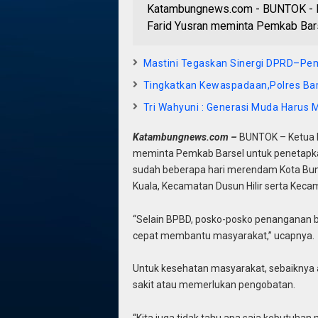
Katambungnews.com - BUNTOK - Ke
Farid Yusran meminta Pemkab Bars
Mastini Tegaskan Sinergi DPRD–P
Tingkatkan Kewaspadaan,Polres Bar
Tri Wahyuni : Generasi Muda Harus 
Katambungnews.com –
BUNTOK – Ketua D
meminta Pemkab Barsel untuk penetapka
sudah beberapa hari merendam Kota Bun
Kuala, Kecamatan Dusun Hilir serta Kec
“Selain BPBD, posko-posko penanganan banj
cepat membantu masyarakat,” ucapnya.
Untuk kesehatan masyarakat, sebaiknya 
sakit atau memerlukan pengobatan.