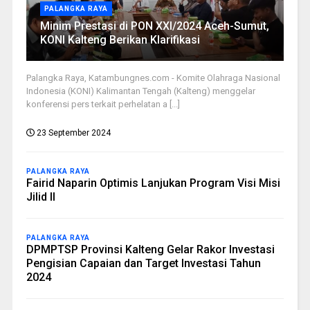
PALANGKA RAYA
Minim Prestasi di PON XXI/2024 Aceh-Sumut,
KONI Kalteng Berikan Klarifikasi
Palangka Raya, Katambungnes.com - Komite Olahraga Nasional
Indonesia (KONI) Kalimantan Tengah (Kalteng) menggelar
konferensi pers terkait perhelatan a [...]
23 September 2024
PALANGKA RAYA
Fairid Naparin Optimis Lanjukan Program Visi Misi
Jilid II
PALANGKA RAYA
DPMPTSP Provinsi Kalteng Gelar Rakor Investasi
Pengisian Capaian dan Target Investasi Tahun
2024