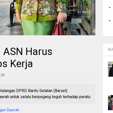
 : ASN Harus
SU
os Kerja
0:08
langan DPRD Barito Selatan (Barsel)
aerah untuk selalu berpegang teguh terhadap peratu
gan Daerah