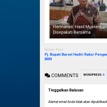
Hermanes: Hasil Musrenba
Disepakati Bersama
Newer Post
Pj. Bupati Barsel Hadiri Rakor Peng
BKN
COMMENTS
WORDPRESS:
0
Tinggalkan Balasan
Alamat email Anda tidak akan dipublikasi