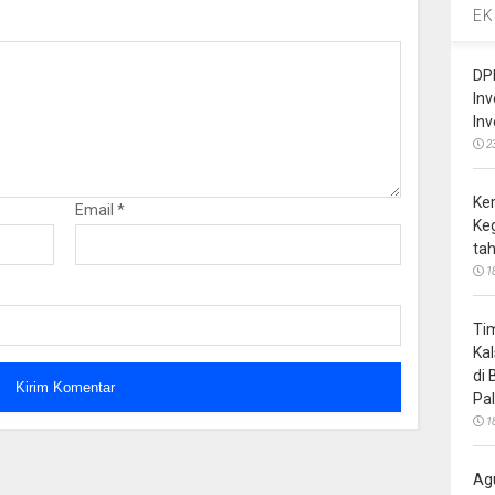
EK
DP
In
In
2
Ke
Email
*
Ke
ta
1
Ti
Ka
di
Pa
1
Ag