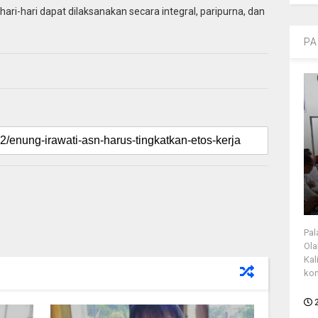
ri-hari dapat dilaksanakan secara integral, paripurna, dan
PA
Pal
Ola
Kal
kon