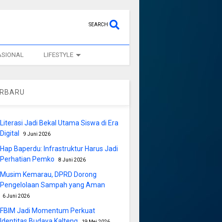
SEARCH
ASIONAL
LIFESTYLE
ERBARU
Literasi Jadi Bekal Utama Siswa di Era
Digital
9 Juni 2026
Hap Baperdu: Infrastruktur Harus Jadi
Perhatian Pemko
8 Juni 2026
Musim Kemarau, DPRD Dorong
Pengelolaan Sampah yang Aman
6 Juni 2026
FBIM Jadi Momentum Perkuat
Identitas Budaya Kalteng
19 Mei 2026