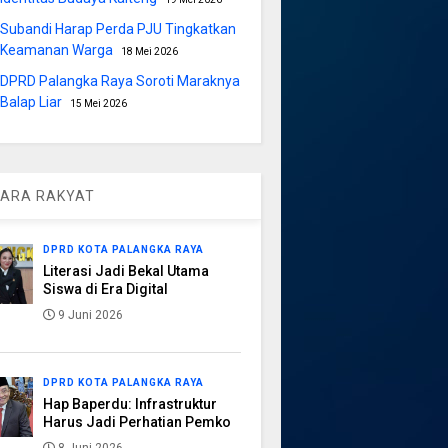
Subandi Harap Perda PJU Tingkatkan
Keamanan Warga
18 Mei 2026
DPRD Palangka Raya Soroti Maraknya
Balap Liar
15 Mei 2026
ARA RAKYAT
DPRD KOTA PALANGKA RAYA
Literasi Jadi Bekal Utama
Siswa di Era Digital
9 Juni 2026
DPRD KOTA PALANGKA RAYA
Hap Baperdu: Infrastruktur
Harus Jadi Perhatian Pemko