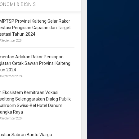
ONOMI & BISNIS
MPTSP Provinsi Kalteng Gelar Rakor
vestasi Pengisian Capaian dan Target
vestasi Tahun 2024
3 September 2024
mentan Adakan Rakor Persiapan
giatan Cetak Sawah Provinsi Kalteng
hun 2024
8 September 2024
m Ekosistem Kemitraan Vokasi
lselteng Selenggarakan Dialog Publik
 Ballroom Swiss-Bel Hotel Danum
langka Raya
8 September 2024
ustiar Sabran Bantu Warga