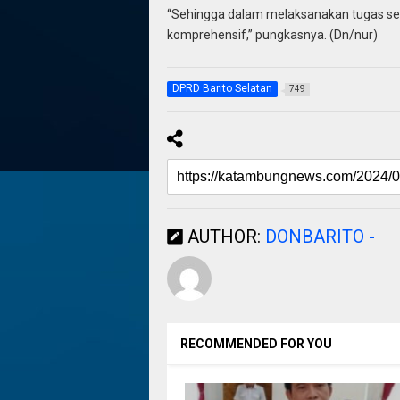
“Sehingga dalam melaksanakan tugas seha
komprehensif,” pungkasnya. (Dn/nur)
DPRD Barito Selatan
749
AUTHOR:
DONBARITO -
RECOMMENDED FOR YOU