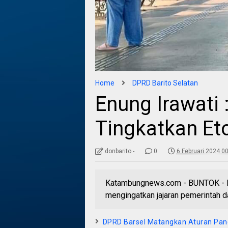
Home
DPRD Barito Selatan
Enung Irawati
Tingkatkan Et
donbarito -
0
6 Februari 2024 0
Katambungnews.com - BUNTOK - Ka
mengingatkan jajaran pemerintah d
DPRD Barsel Matangkan Aturan Pan