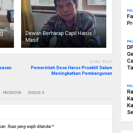
PA
Fa
Pr
ng
Dewan Berharap Capil Harus
Masif
PA
DP
Ge
Ca
Older Post
Ta
awasan
Pemerintah Desa Harus Proaktif Dalam
Meningkatkan Pembangunan
PA
Ra
FACEBOOK:
DISQUS:
0
Ka
Ka
Se
kan.
Ruas yang wajib ditandai
*