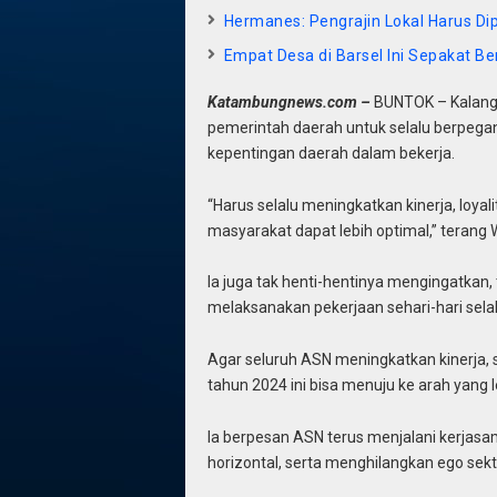
Hermanes: Pengrajin Lokal Harus Di
Empat Desa di Barsel Ini Sepakat B
Katambungnews.com –
BUNTOK – Kalanga
pemerintah daerah untuk selalu berpeg
kepentingan daerah dalam bekerja.
“Harus selalu meningkatkan kinerja, loya
masyarakat dapat lebih optimal,” terang W
Ia juga tak henti-hentinya mengingatka
melaksanakan pekerjaan sehari-hari sela
Agar seluruh ASN meningkatkan kinerja, 
tahun 2024 ini bisa menuju ke arah yang l
Ia berpesan ASN terus menjalani kerjasa
horizontal, serta menghilangkan ego sekt