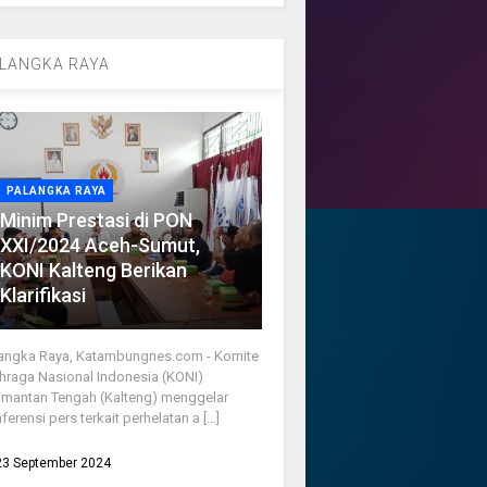
LANGKA RAYA
PALANGKA RAYA
Minim Prestasi di PON
XXI/2024 Aceh-Sumut,
KONI Kalteng Berikan
Klarifikasi
angka Raya, Katambungnes.com - Komite
hraga Nasional Indonesia (KONI)
imantan Tengah (Kalteng) menggelar
ferensi pers terkait perhelatan a [...]
23 September 2024