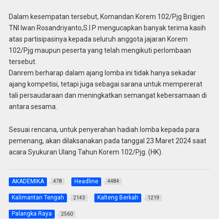
Dalam kesempatan tersebut, Komandan Korem 102/Pjg Brigjen
TNI Iwan Rosandriyanto,S.I.P mengucapkan banyak terima kasih
atas partisipasinya kepada seluruh anggota jajaran Korem
102/Pjg maupun peserta yang telah mengikuti perlombaan
tersebut.
Danrem berharap dalam ajang lomba ini tidak hanya sekadar
ajang kompetisi, tetapi juga sebagai sarana untuk mempererat
tali persaudaraan dan meningkatkan semangat kebersamaan di
antara sesama.
Sesuai rencana, untuk penyerahan hadiah lomba kepada para
pemenang, akan dilaksanakan pada tanggal 23 Maret 2024 saat
acara Syukuran Ulang Tahun Korem 102/Pjg. (HK).
AKADEMIKA
Headline
478
4484
Kalimantan Tengah
Kalteng Berkah
2143
1219
Palangka Raya
2560