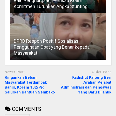
Raih Penghargaan, Pemkab Kotim
Komitmen Turunkan Angka Stunting
DPRD Respon Positif Sosialisasi
Penggunaan Obat yang Benar kepada
Masyarakat
Newer Post
Older Post
Ringankan Beban
Kadishut Kalteng Beri
Masyarakat Terdampak
Arahan Pejabat
Banjir, Korem 102/Pjg
Administrasi dan Pengawas
Salurkan Bantuan Sembako
Yang Baru Dilantik
COMMENTS