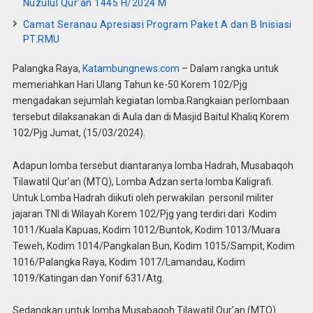
Nuzulul Qur’an 1445 H/2024 M
Camat Seranau Apresiasi Program Paket A dan B lnisiasi
PT.RMU
Palangka Raya,
Katambungnews.com
– Dalam rangka untuk
memeriahkan Hari Ulang Tahun ke-50 Korem 102/Pjg
mengadakan sejumlah kegiatan lomba.Rangkaian perlombaan
tersebut dilaksanakan di Aula dan di Masjid Baitul Khaliq Korem
102/Pjg Jumat, (15/03/2024).
Adapun lomba tersebut diantaranya lomba Hadrah, Musabaqoh
Tilawatil Qur’an (MTQ), Lomba Adzan serta lomba Kaligrafi.
Untuk Lomba Hadrah diikuti oleh perwakilan personil militer
jajaran TNI di Wilayah Korem 102/Pjg yang terdiri dari Kodim
1011/Kuala Kapuas, Kodim 1012/Buntok, Kodim 1013/Muara
Teweh, Kodim 1014/Pangkalan Bun, Kodim 1015/Sampit, Kodim
1016/Palangka Raya, Kodim 1017/Lamandau, Kodim
1019/Katingan dan Yonif 631/Atg.
Sedangkan untuk lomba Musabaqoh Tilawatil Qur’an (MTQ)