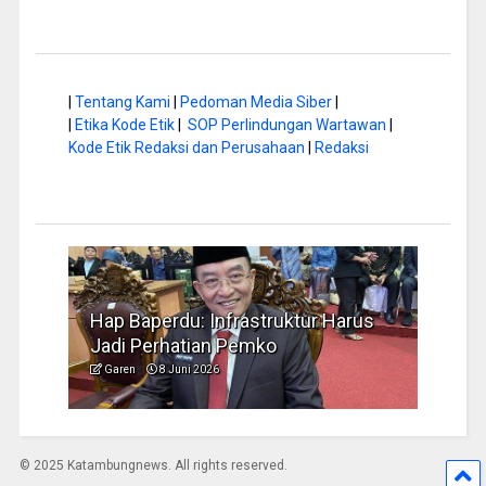
|
Tentang Kami
|
Pedoman Media Siber
|
|
Etika Kode Etik
|
SOP Perlindungan Wartawan
|
Kode Etik Redaksi dan Perusahaan
|
Redaksi
a di
Hap Baperdu: Infrastruktur Harus
Musi
Jadi Perhatian Pemko
Peng
Garen
8 Juni 2026
Garen
© 2025 Katambungnews. All rights reserved.