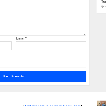
Te
1
Email
*