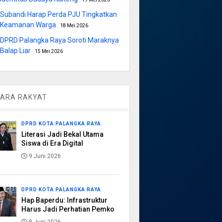
Subandi Harap Perda PJU Tingkatkan
Keamanan Warga
18 Mei 2026
DPRD Palangka Raya Soroti Maraknya
Balap Liar
15 Mei 2026
ARA RAKYAT
DPRD KOTA PALANGKA RAYA
Literasi Jadi Bekal Utama
Siswa di Era Digital
9 Juni 2026
DPRD KOTA PALANGKA RAYA
Hap Baperdu: Infrastruktur
Harus Jadi Perhatian Pemko