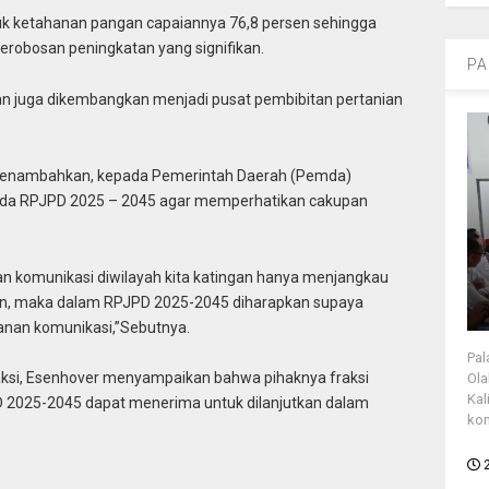
ntuk ketahanan pangan capaiannya 76,8 persen sehingga
erobosan peningkatan yang signifikan.
PA
gan juga dikembangkan menjadi pusat pembibitan pertanian
i menambahkan, kepada Pemerintah Daerah (Pemda)
erda RPJPD 2025 – 2045 agar memperhatikan cakupan
n komunikasi diwilayah kita katingan hanya menjangkau
ngan, maka dalam RPJPD 2025-2045 diharapkan supaya
yanan komunikasi,”Sebutnya.
Pal
ksi, Esenhover menyampaikan bahwa pihaknya fraksi
Ola
Kal
2025-2045 dapat menerima untuk dilanjutkan dalam
kon