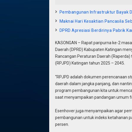
Pembangunan Infrastruktur Bayak D
Maknai Hari Kesaktian Pancasila S
DPRD Apresiasi Berdirinya Pabrik Ka
KASONGAN – Rapat paripurna ke-2 masa pe
Daerah (DPRD) Kabupaten Katingan men
Rancangan Peraturan Daerah (Raperda)
(RPJPD) Katingan tahun 2025 – 2045.
“RPJPD adalah dokumen perencanaan st
daerah dalam jangka panjang, dan nant
program pembangunan kita untuk mencapa
saat menyampaikan pandangan umum fra
Esenhover juga menyampaikan agar pem
pembangunan untuk indeks ketahanan pa
persen.