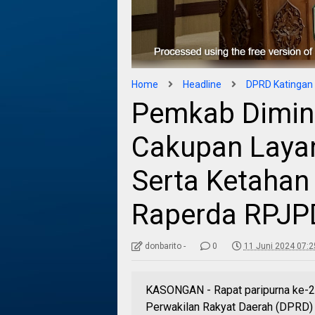
Home
Headline
DPRD Katingan
Pemkab Dimint
Cakupan Laya
Serta Ketahan
Raperda RPJP
donbarito -
0
11 Juni 2024 07:2
KASONGAN - Rapat paripurna ke-2 m
Perwakilan Rakyat Daerah (DPRD)