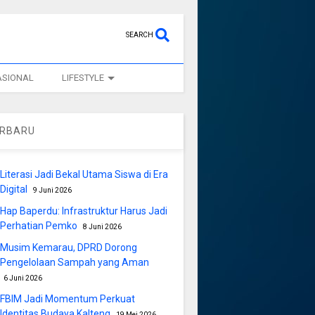
SEARCH
ASIONAL
LIFESTYLE
ERBARU
Literasi Jadi Bekal Utama Siswa di Era
Digital
9 Juni 2026
Hap Baperdu: Infrastruktur Harus Jadi
Perhatian Pemko
8 Juni 2026
Musim Kemarau, DPRD Dorong
Pengelolaan Sampah yang Aman
6 Juni 2026
FBIM Jadi Momentum Perkuat
Identitas Budaya Kalteng
19 Mei 2026