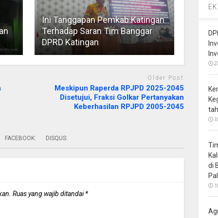
EK
Ini Tanggapan Pemkab Katingan
an
Terhadap Saran Tim Banggar
DP
DPRD Katingan
In
In
2
Older Post
a
Meskipun Raperda RPJPD 2025-2045
Ke
Disetujui, Fraksi Golkar Pertanyakan
Ke
Keberhasilan RPJPD 2005-2045
ta
1
FACEBOOK:
DISQUS:
Ti
Ka
di
Pa
1
kan.
Ruas yang wajib ditandai
*
Ag