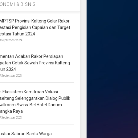
ONOMI & BISNIS
MPTSP Provinsi Kalteng Gelar Rakor
vestasi Pengisian Capaian dan Target
vestasi Tahun 2024
3 September 2024
mentan Adakan Rakor Persiapan
giatan Cetak Sawah Provinsi Kalteng
hun 2024
8 September 2024
m Ekosistem Kemitraan Vokasi
lselteng Selenggarakan Dialog Publik
 Ballroom Swiss-Bel Hotel Danum
langka Raya
8 September 2024
ustiar Sabran Bantu Warga