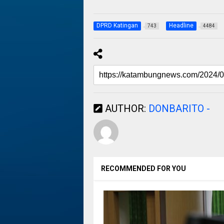
DPRD Katingan
Headline
743
4484
AUTHOR:
DONBARITO -
RECOMMENDED FOR YOU