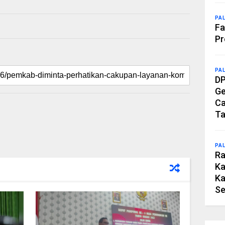
PA
Fa
Pr
PA
DP
Ge
Ca
Ta
PA
Ra
Ka
Ka
Se