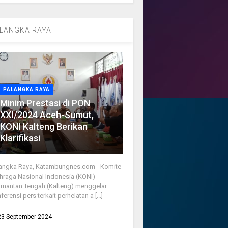
LANGKA RAYA
PALANGKA RAYA
Minim Prestasi di PON
XXI/2024 Aceh-Sumut,
KONI Kalteng Berikan
Klarifikasi
angka Raya, Katambungnes.com - Komite
hraga Nasional Indonesia (KONI)
imantan Tengah (Kalteng) menggelar
ferensi pers terkait perhelatan a [...]
23 September 2024