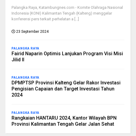
Palangka Raya, Katambungnes.com - Komite Olahraga Nasional
Indonesia (KONI) Kalimantan Tengah (Kalteng) menggelar
konferensi pers terkait perhelatan a [...]
23 September 2024
PALANGKA RAYA
Fairid Naparin Optimis Lanjukan Program Visi Misi
Jilid II
PALANGKA RAYA
DPMPTSP Provinsi Kalteng Gelar Rakor Investasi
Pengisian Capaian dan Target Investasi Tahun
2024
PALANGKA RAYA
Rangkaian HANTARU 2024, Kantor Wilayah BPN
Provinsi Kalimantan Tengah Gelar Jalan Sehat