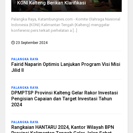
KONI Kalteng Berikan Klarifikasi
Palangka Raya, Katambungnes.com - Komite Olahraga Nasional
Indonesia (KONI) Kalimantan Tengah (Kalteng) menggelar
konferensi pers terkait perhelatan a [...]
23 September 2024
PALANGKA RAYA
Fairid Naparin Optimis Lanjukan Program Visi Misi
Jilid II
PALANGKA RAYA
DPMPTSP Provinsi Kalteng Gelar Rakor Investasi
Pengisian Capaian dan Target Investasi Tahun
2024
PALANGKA RAYA
Rangkaian HANTARU 2024, Kantor Wilayah BPN