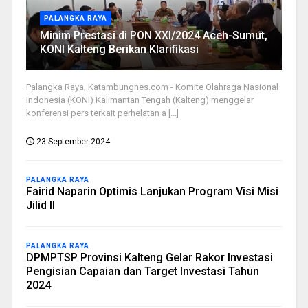
PALANGKA RAYA
Minim Prestasi di PON XXI/2024 Aceh-Sumut,
KONI Kalteng Berikan Klarifikasi
Palangka Raya, Katambungnes.com - Komite Olahraga Nasional
Indonesia (KONI) Kalimantan Tengah (Kalteng) menggelar
konferensi pers terkait perhelatan a [...]
23 September 2024
PALANGKA RAYA
Fairid Naparin Optimis Lanjukan Program Visi Misi
Jilid II
PALANGKA RAYA
DPMPTSP Provinsi Kalteng Gelar Rakor Investasi
Pengisian Capaian dan Target Investasi Tahun
2024