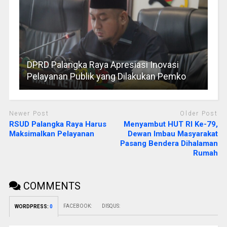
DPRD Palangka Raya Apresiasi Inovasi
Pelayanan Publik yang Dilakukan Pemko
Newer Post
Older Post
RSUD Palangka Raya Harus
Menyambut HUT RI Ke-79,
Maksimalkan Pelayanan
Dewan Imbau Masyarakat
Pasang Bendera Dihalaman
Rumah
COMMENTS
FACEBOOK:
DISQUS:
WORDPRESS:
0