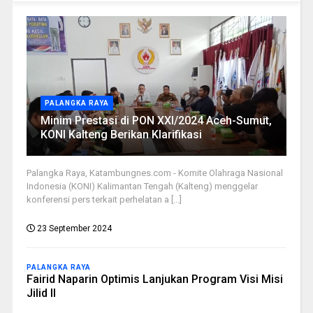
PALANGKA RAYA
Minim Prestasi di PON XXI/2024 Aceh-Sumut,
KONI Kalteng Berikan Klarifikasi
Palangka Raya, Katambungnes.com - Komite Olahraga Nasional
Indonesia (KONI) Kalimantan Tengah (Kalteng) menggelar
konferensi pers terkait perhelatan a [...]
23 September 2024
PALANGKA RAYA
Fairid Naparin Optimis Lanjukan Program Visi Misi
Jilid II