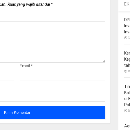
EK
kan.
Ruas yang wajib ditandai
*
DP
In
In
2
Ke
Ke
ta
Email
*
1
Ti
Ka
di
Pa
1
Ag