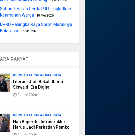
Subandi Harap Perda PJU Tingkatkan
Keamanan Warga
18 Mei 2026
DPRD Palangka Raya Soroti Maraknya
Balap Liar
15 Mei 2026
ARA RAKYAT
DPRD KOTA PALANGKA RAYA
Literasi Jadi Bekal Utama
Siswa di Era Digital
9 Juni 2026
DPRD KOTA PALANGKA RAYA
Hap Baperdu: Infrastruktur
Harus Jadi Perhatian Pemko