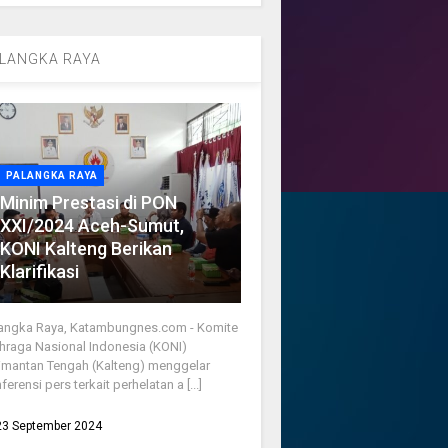
LANGKA RAYA
PALANGKA RAYA
Minim Prestasi di PON
XXI/2024 Aceh-Sumut,
KONI Kalteng Berikan
Klarifikasi
angka Raya, Katambungnes.com - Komite
hraga Nasional Indonesia (KONI)
imantan Tengah (Kalteng) menggelar
ferensi pers terkait perhelatan a [...]
23 September 2024