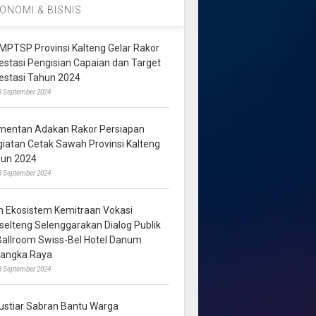
ONOMI & BISNIS
MPTSP Provinsi Kalteng Gelar Rakor
vestasi Pengisian Capaian dan Target
vestasi Tahun 2024
3 September 2024
mentan Adakan Rakor Persiapan
giatan Cetak Sawah Provinsi Kalteng
hun 2024
8 September 2024
m Ekosistem Kemitraan Vokasi
lselteng Selenggarakan Dialog Publik
 Ballroom Swiss-Bel Hotel Danum
langka Raya
8 September 2024
ustiar Sabran Bantu Warga