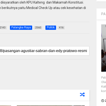
h diisyaratkan oleh KPU Kalteng dan Makamah Konstitusi.
 berikutnya yaitu Medical Check Up atau cek kesehatan di
PA
Palangka Raya
Politik
2143
2560
416
Pal
Ola
Kal
kon