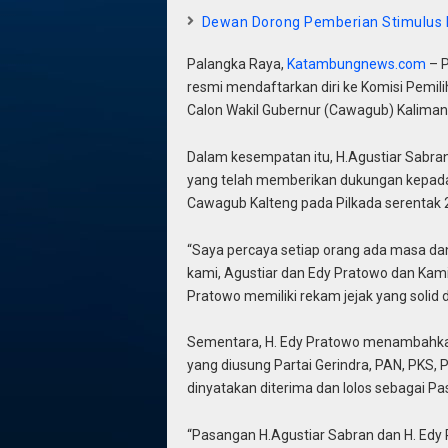
Dewan Dorong Pemberian Stimulus k
Palangka Raya,
Katambungnews.com
– P
resmi mendaftarkan diri ke Komisi Pemi
Calon Wakil Gubernur (Cawagub) Kaliman
Dalam kesempatan itu, H.Agustiar Sabra
yang telah memberikan dukungan kepada
Cawagub Kalteng pada Pilkada serentak 
“Saya percaya setiap orang ada masa da
kami, Agustiar dan Edy Pratowo dan Kami
Pratowo memiliki rekam jejak yang solid
Sementara, H. Edy Pratowo menambahka
yang diusung Partai Gerindra, PAN, PKS, P
dinyatakan diterima dan lolos sebagai 
“Pasangan H.Agustiar Sabran dan H. Ed