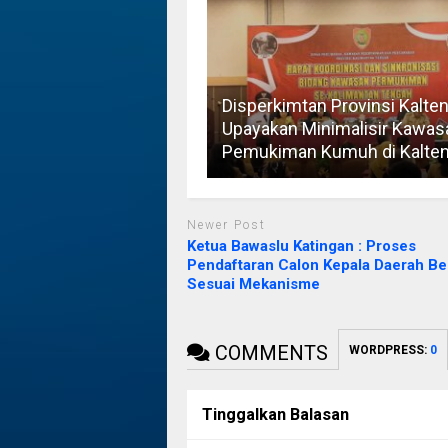
Disperkimtan Provinsi Kalte
Upayakan Minimalisir Kawas
Pemukiman Kumuh di Kalte
Newer Post
Ketua Bawaslu Katingan : Proses
Pendaftaran Calon Kepala Daerah Be
Sesuai Mekanisme
COMMENTS
WORDPRESS:
0
Tinggalkan Balasan