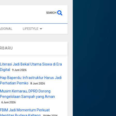
SEARCH
ASIONAL
LIFESTYLE
ERBARU
Literasi Jadi Bekal Utama Siswa di Era
Digital
9 Juni 2026
Hap Baperdu: Infrastruktur Harus Jadi
Perhatian Pemko
8 Juni 2026
Musim Kemarau, DPRD Dorong
Pengelolaan Sampah yang Aman
6 Juni 2026
FBIM Jadi Momentum Perkuat
Identitas Budaya Kalteng
19 Mei 2026