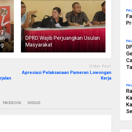
PA
Fa
Pr
ng
an
DPRD Wajib Perjuangkan Usulan
PA
ng
Masyarakat
DP
Ge
Ca
Ta
Older Post
Apresiasi Pelaksanaan Pameran Lowongan
rjalan
Kerja
PA
Ra
Ka
FACEBOOK:
DISQUS:
Ka
Se