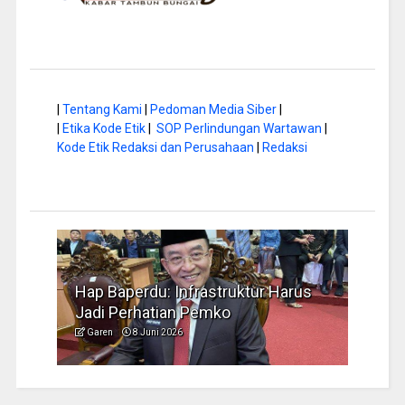
|
Tentang Kami
|
Pedoman Media Siber
|
|
Etika Kode Etik
|
SOP Perlindungan Wartawan
|
Kode Etik Redaksi dan Perusahaan
|
Redaksi
a di
Hap Baperdu: Infrastruktur Harus
Musi
Jadi Perhatian Pemko
Peng
Garen
8 Juni 2026
Garen