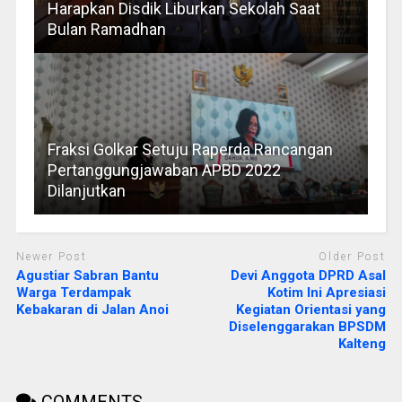
Harapkan Disdik Liburkan Sekolah Saat
Bulan Ramadhan
Fraksi Golkar Setuju Raperda Rancangan
Pertanggungjawaban APBD 2022
Dilanjutkan
Newer Post
Older Post
Agustiar Sabran Bantu
Devi Anggota DPRD Asal
Warga Terdampak
Kotim Ini Apresiasi
Kebakaran di Jalan Anoi
Kegiatan Orientasi yang
Diselenggarakan BPSDM
Kalteng
COMMENTS