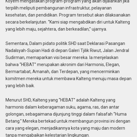
Koyem mengatakan program-program yang akan dijalankan jika
terpilih meliputi pembangunan infrastruktur, pelayanan
kesehatan, dan pendidikan. Program tersebut akan dilaksanakan
secara berkelanjutan. “Kami siap mengabdikan diri untuk Kalteng
yang lebih maju, sejahtera, dan berkeadilan,” ujarnya.
Sementara, Dalam pidato politik SHD saat Deklarasi Pasangan
Nadalsyah-Supian Hadi di depan Galeri Tjilik Riwut, Jalan Jendral
Sudirman, memaparkan visi besar mereka. Ia menjelaskan
bahwa “HEBAT” merupakan akronim dari Harmonis, Elegan,
Bermartabat, Amanah, dan Terdepan, yang mencerminkan
komitmen mereka untuk membawa Kalteng menuju masa depan
yang lebih baik.
Menurut SHD, Kalteng yang “HEBAT” adalah Kalteng yang
harmonis dalam keberagaman suku, agama, ras, dan antar
golongan, sebagaimana dijunjung tinggi dalam falsafah “Huma
Betang.” Mereka bertekad untuk membangun provinsi ini dengan
cara yang elegan, menjadikannya kota yang maju dan modern
tanpa mengabaikan kelestarian lingkungan.