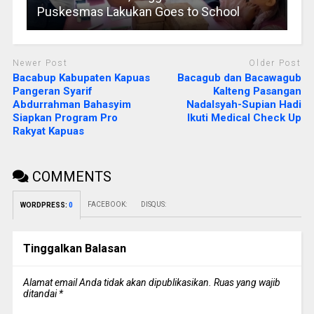
Puskesmas Lakukan Goes to School
Newer Post
Older Post
Bacabup Kabupaten Kapuas
Bacagub dan Bacawagub
Pangeran Syarif
Kalteng Pasangan
Abdurrahman Bahasyim
Nadalsyah-Supian Hadi
Siapkan Program Pro
Ikuti Medical Check Up
Rakyat Kapuas
COMMENTS
FACEBOOK:
DISQUS:
WORDPRESS:
0
Tinggalkan Balasan
Alamat email Anda tidak akan dipublikasikan.
Ruas yang wajib
ditandai
*