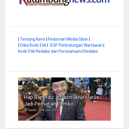
|
Tentang Kami
|
Pedoman Media Siber
|
|
Etika Kode Etik
|
SOP Perlindungan Wartawan
|
Kode Etik Redaksi dan Perusahaan
|
Redaksi
 Infrastruktur Harus
Musim Kemarau, DPRD Doro
ian Pemko
Pengelolaan Sampah yang 
2026
Garen
6 Juni 2026