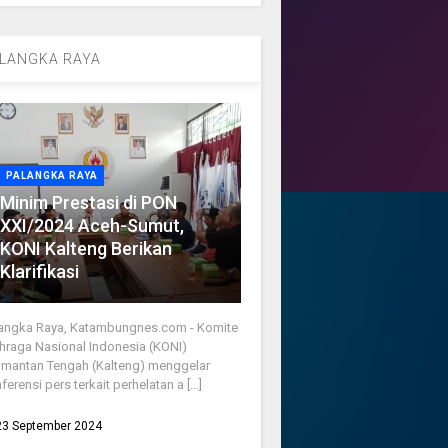
LANGKA RAYA
PALANGKA RAYA
Minim Prestasi di PON
XXI/2024 Aceh-Sumut,
KONI Kalteng Berikan
Klarifikasi
angka Raya, Katambungnes.com - Komite
hraga Nasional Indonesia (KONI)
imantan Tengah (Kalteng) menggelar
ferensi pers terkait perhelatan a [...]
23 September 2024