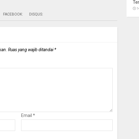
Te
1
FACEBOOK:
DISQUS:
kan.
Ruas yang wajib ditandai
*
Email
*