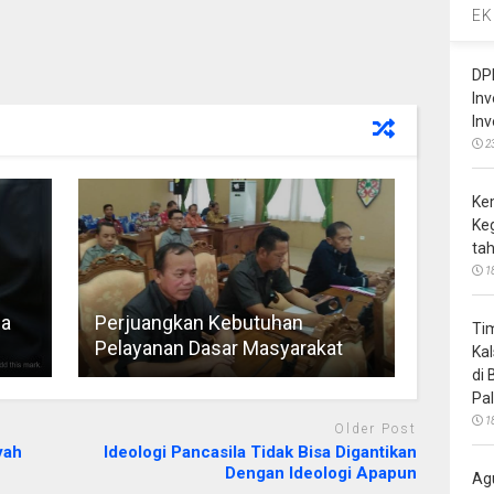
EK
DP
In
In
2
Ke
Ke
ta
1
na
Perjuangkan Kebutuhan
Ti
Pelayanan Dasar Masyarakat
Ka
di
Pa
1
Older Post
yah
Ideologi Pancasila Tidak Bisa Digantikan
Dengan Ideologi Apapun
Ag