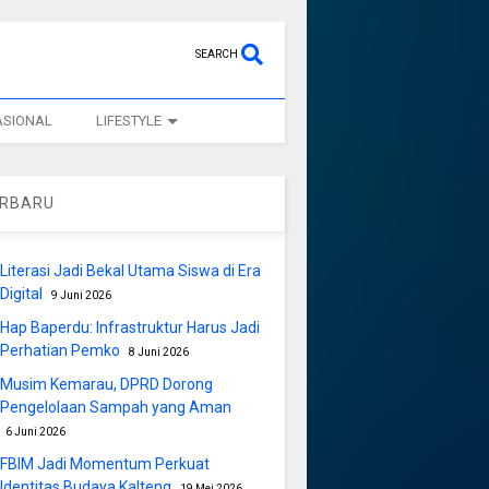
SEARCH
ASIONAL
LIFESTYLE
ERBARU
Literasi Jadi Bekal Utama Siswa di Era
Digital
9 Juni 2026
Hap Baperdu: Infrastruktur Harus Jadi
Perhatian Pemko
8 Juni 2026
Musim Kemarau, DPRD Dorong
Pengelolaan Sampah yang Aman
6 Juni 2026
FBIM Jadi Momentum Perkuat
Identitas Budaya Kalteng
19 Mei 2026