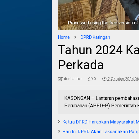
Home
DPRD Katingan
Tahun 2024 Ka
Perkada
donbarito -
0
2 Oktober 2024 06
KASONGAN – Lantaran pembahasan
Perubahan (APBD-P) Pemerintah K
Ketua DPRD Harapkan Masyarakat M
Hari Ini DPRD Akan Laksanakan Pari