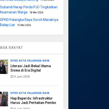
Subandi Harap Perda PJU Tingkatkan
Keamanan Warga
18 Mei 2026
DPRD Palangka Raya Soroti Maraknya
Balap Liar
15 Mei 2026
ARA RAKYAT
DPRD KOTA PALANGKA RAYA
Literasi Jadi Bekal Utama
Siswa di Era Digital
9 Juni 2026
DPRD KOTA PALANGKA RAYA
Hap Baperdu: Infrastruktur
Harus Jadi Perhatian Pemko