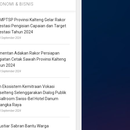
ONOMI & BISNIS
MPTSP Provinsi Kalteng Gelar Rakor
vestasi Pengisian Capaian dan Target
vestasi Tahun 2024
3 September 2024
mentan Adakan Rakor Persiapan
giatan Cetak Sawah Provinsi Kalteng
hun 2024
8 September 2024
m Ekosistem Kemitraan Vokasi
lselteng Selenggarakan Dialog Publik
 Ballroom Swiss-Bel Hotel Danum
langka Raya
8 September 2024
ustiar Sabran Bantu Warga