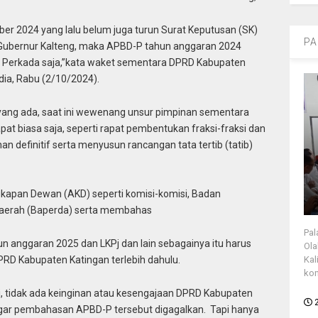
r 2024 yang lalu belum juga turun Surat Keputusan (SK)
PA
i Gubernur Kalteng, maka APBD-P tahun anggaran 2024
n Perkada saja,”kata waket sementara DPRD Kabupaten
ia, Rabu (2/10/2024).
n yang ada, saat ini wewenang unsur pimpinan sementara
at biasa saja, seperti rapat pembentukan fraksi-fraksi dan
 definitif serta menyusun rancangan tata tertib (tatib)
apan Dewan (AKD) seperti komisi-komisi, Badan
Daerah (Baperda) serta membahas
Pal
 anggaran 2025 dan LKPj dan lain sebagainya itu harus
Ola
Kal
RD Kabupaten Katingan terlebih dahulu.
kon
ini, tidak ada keinginan atau kesengajaan DPRD Kabupaten
ar pembahasan APBD-P tersebut digagalkan. Tapi hanya