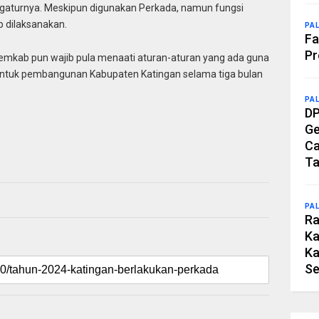
turnya. Meskipun digunakan Perkada, namun fungsi
 dilaksanakan.
PA
Fa
Pr
mkab pun wajib pula menaati aturan-aturan yang ada guna
ntuk pembangunan Kabupaten Katingan selama tiga bulan
PA
DP
Ge
Ca
Ta
PA
Ra
Ka
Ka
Se