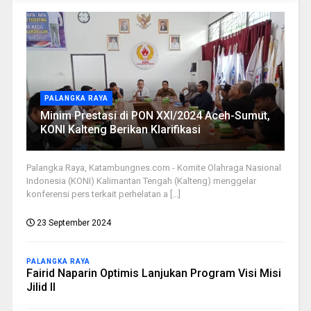
PALANGKA RAYA
Minim Prestasi di PON XXI/2024 Aceh-Sumut,
KONI Kalteng Berikan Klarifikasi
Palangka Raya, Katambungnes.com - Komite Olahraga Nasional
Indonesia (KONI) Kalimantan Tengah (Kalteng) menggelar
konferensi pers terkait perhelatan a [...]
23 September 2024
PALANGKA RAYA
Fairid Naparin Optimis Lanjukan Program Visi Misi
Jilid II