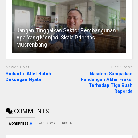
Jangan Tinggalkan Sektor Pembangunan
Apa Yang Menjadi Skala Prioritas
Musrenbang
Newer Post
Older Post
Sudiarto: Atlet Butuh
Nasdem Sampaikan
Dukungan Nyata
Pandangan Akhir Fraksi
Terhadap Tiga Buah
Raperda
COMMENTS
FACEBOOK:
DISQUS:
WORDPRESS:
0