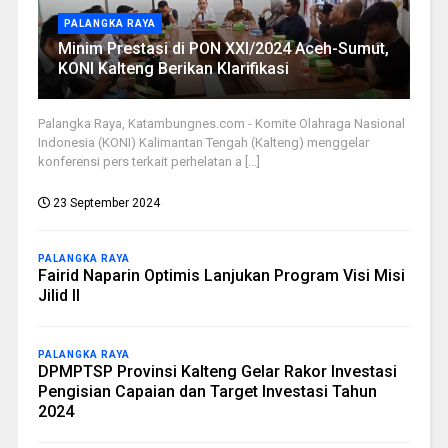
PALANGKA RAYA
Minim Prestasi di PON XXI/2024 Aceh-Sumut,
KONI Kalteng Berikan Klarifikasi
Palangka Raya, Katambungnes.com - Komite Olahraga Nasional
Indonesia (KONI) Kalimantan Tengah (Kalteng) menggelar
konferensi pers terkait perhelatan a [...]
23 September 2024
PALANGKA RAYA
Fairid Naparin Optimis Lanjukan Program Visi Misi
Jilid II
PALANGKA RAYA
DPMPTSP Provinsi Kalteng Gelar Rakor Investasi
Pengisian Capaian dan Target Investasi Tahun
2024