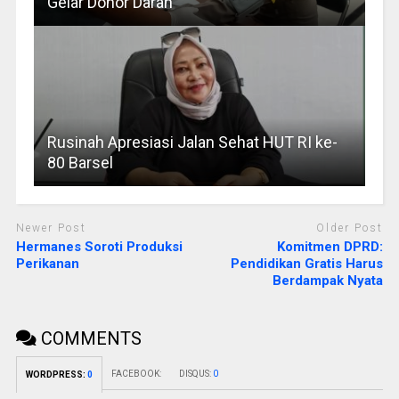
Gelar Donor Darah
Rusinah Apresiasi Jalan Sehat HUT RI ke-
80 Barsel
Newer Post
Older Post
Hermanes Soroti Produksi
Komitmen DPRD:
Perikanan
Pendidikan Gratis Harus
Berdampak Nyata
COMMENTS
FACEBOOK:
DISQUS:
0
WORDPRESS:
0