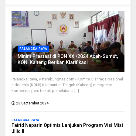
PALANGKA RAYA
Minim Prestasi di PON XXI/2024 Aceh-Sumut,
KONI Kalteng Berikan Klarifikasi
Palangka Raya, Katambungnes.com - Komite Olahraga Nasional
Indonesia (KONI) Kalimantan Tengah (Kalteng) menggelar
konferensi pers terkait perhelatan a [...]
23 September 2024
PALANGKA RAYA
Fairid Naparin Optimis Lanjukan Program Visi Misi
Jilid II