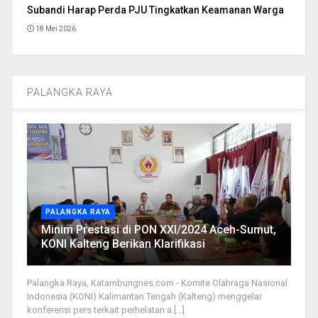
Subandi Harap Perda PJU Tingkatkan Keamanan Warga
18 Mei 2026
PALANGKA RAYA
PALANGKA RAYA
Minim Prestasi di PON XXI/2024 Aceh-Sumut,
KONI Kalteng Berikan Klarifikasi
Palangka Raya, Katambungnes.com - Komite Olahraga Nasional
Indonesia (KONI) Kalimantan Tengah (Kalteng) menggelar
konferensi pers terkait perhelatan a [...]