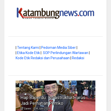
|
Tentang Kami
|
Pedoman Media Siber
|
|
Etika Kode Etik
|
SOP Perlindungan Wartawan
|
Kode Etik Redaksi dan Perusahaan
|
Redaksi
a di
Hap Baperdu: Infrastruktur Harus
Musi
Jadi Perhatian Pemko
Peng
Garen
8 Juni 2026
Garen