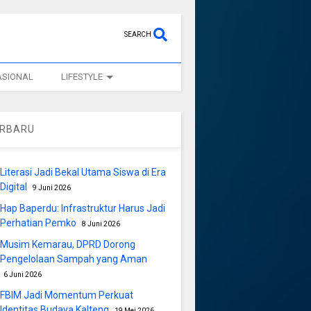
SEARCH
ASIONAL
LIFESTYLE
ERBARU
Literasi Jadi Bekal Utama Siswa di Era
Digital
9 Juni 2026
Hap Baperdu: Infrastruktur Harus Jadi
Perhatian Pemko
8 Juni 2026
Musim Kemarau, DPRD Dorong
Pengelolaan Sampah yang Aman
6 Juni 2026
FBIM Jadi Momentum Perkuat
Identitas Budaya Kalteng
19 Mei 2026