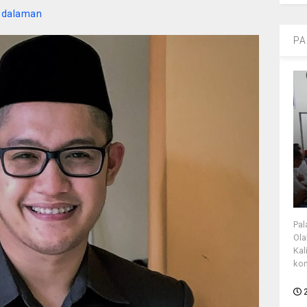
Pedalaman
PA
Pal
Ola
Kal
kon