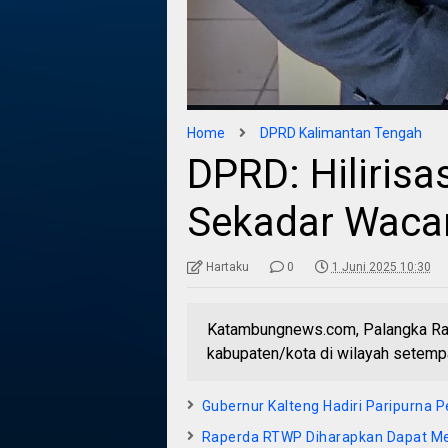
Home
DPRD Kalimantan Tengah
DPRD: Hiliris
Sekadar Waca
Hartaku
0
1 Juni 2025 10:30
Katambungnews.com, Palangka Ra
kabupaten/kota di wilayah setemp
Gubernur Kalteng Hadiri Paripurna
Raperda RTWP Diharapkan Dapat M