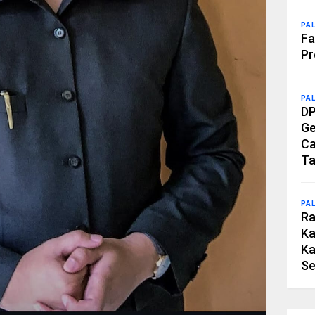
PA
Fa
Pr
PA
DP
Ge
Ca
Ta
PA
Ra
Ka
Ka
Se