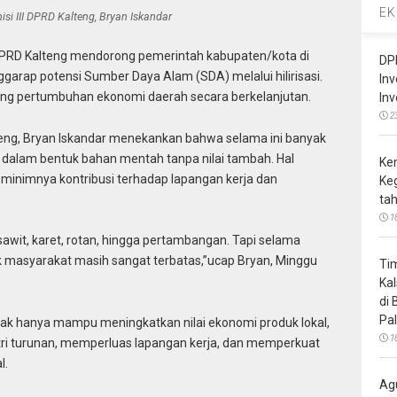
EK
isi III DPRD Kalteng, Bryan Iskandar
DPRD Kalteng mendorong pemerintah kabupaten/kota di
DP
garap potensi Sumber Daya Alam (SDA) melalui hilirisasi.
In
rong pertumbuhan ekonomi daerah secara berkelanjutan.
In
2
alteng, Bryan Iskandar menekankan bahwa selama ini banyak
 dalam bentuk bahan mentah tanpa nilai tambah. Hal
Ke
 minimnya kontribusi terhadap lapangan kerja dan
Ke
ta
1
 sawit, karet, rotan, hingga pertambangan. Tapi selama
k masyarakat masih sangat terbatas,”ucap Bryan, Minggu
Ti
Ka
di
Pa
tidak hanya mampu meningkatkan nilai ekonomi produk lokal,
1
ri turunan, memperluas lapangan kerja, dan memperkuat
l.
Ag