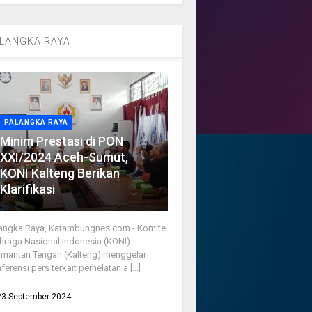
LANGKA RAYA
PALANGKA RAYA
Minim Prestasi di PON
XXI/2024 Aceh-Sumut,
KONI Kalteng Berikan
Klarifikasi
angka Raya, Katambungnes.com - Komite
hraga Nasional Indonesia (KONI)
imantan Tengah (Kalteng) menggelar
ferensi pers terkait perhelatan a [...]
23 September 2024