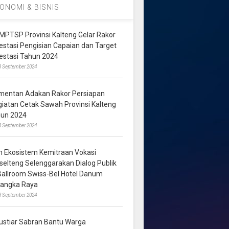
ONOMI & BISNIS
MPTSP Provinsi Kalteng Gelar Rakor
vestasi Pengisian Capaian dan Target
vestasi Tahun 2024
3 September 2024
mentan Adakan Rakor Persiapan
giatan Cetak Sawah Provinsi Kalteng
hun 2024
8 September 2024
m Ekosistem Kemitraan Vokasi
lselteng Selenggarakan Dialog Publik
 Ballroom Swiss-Bel Hotel Danum
langka Raya
8 September 2024
ustiar Sabran Bantu Warga