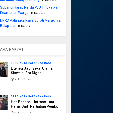
Subandi Harap Perda PJU Tingkatkan
Keamanan Warga
18 Mei 2026
DPRD Palangka Raya Soroti Maraknya
Balap Liar
15 Mei 2026
ARA RAKYAT
DPRD KOTA PALANGKA RAYA
Literasi Jadi Bekal Utama
Siswa di Era Digital
9 Juni 2026
DPRD KOTA PALANGKA RAYA
Hap Baperdu: Infrastruktur
Harus Jadi Perhatian Pemko