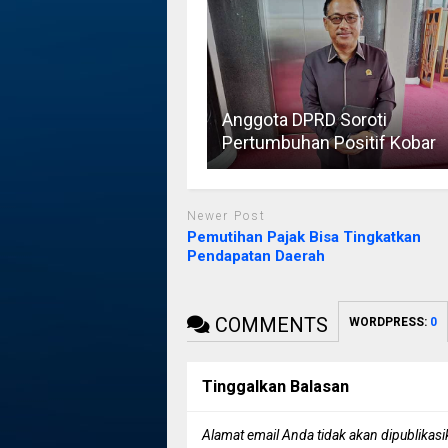
Anggota DPRD Soroti
Pertumbuhan Positif Kobar
Newer Post
Pemutihan Pajak Bisa Tingkatkan
Pendapatan Daerah
COMMENTS
WORDPRESS:
0
Tinggalkan Balasan
Alamat email Anda tidak akan dipublikasi