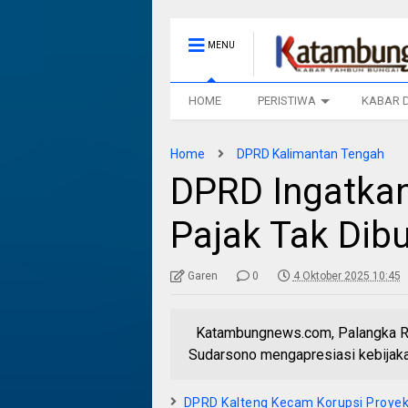
MENU
HOME
PERISTIWA
KABAR 
Home
DPRD Kalimantan Tengah
DPRD Ingatka
Pajak Tak Dib
Garen
0
4 Oktober 2025 10:45
Katambungnews.com, Palangka Ra
Sudarsono mengapresiasi kebijaka
DPRD Kalteng Kecam Korupsi Proyek