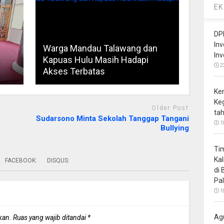
EK
DP
In
Warga Mandau Talawang dan
In
Kapuas Hulu Masih Hadapi
2
Akses Terbatas
Ke
Ke
Older Post
ta
Sudarsono Minta Sekolah Tanggap Tangani
1
Bullying
Ti
Ka
FACEBOOK:
DISQUS:
di
Pa
1
Ag
kan.
Ruas yang wajib ditandai
*