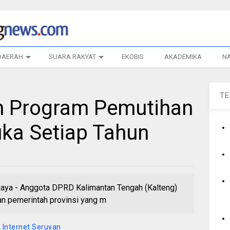
DAERAH
SUARA RAKYAT
EKOBIS
AKADEMIKA
N
T
n Program Pemutihan
uka Setiap Tahun
ya - Anggota DPRD Kalimantan Tengah (Kalteng)
n pemerintah provinsi yang m
 Internet Seruyan