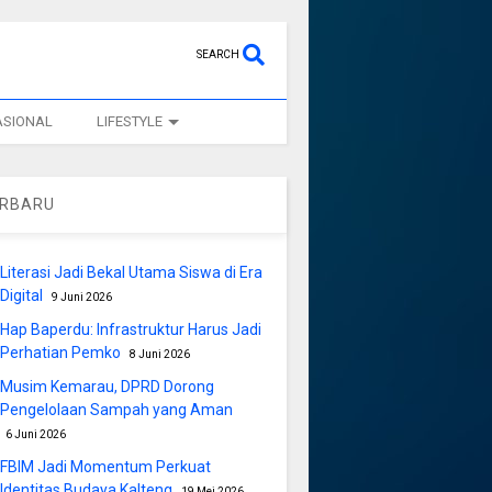
SEARCH
ASIONAL
LIFESTYLE
ERBARU
Literasi Jadi Bekal Utama Siswa di Era
Digital
9 Juni 2026
Hap Baperdu: Infrastruktur Harus Jadi
Perhatian Pemko
8 Juni 2026
Musim Kemarau, DPRD Dorong
Pengelolaan Sampah yang Aman
6 Juni 2026
FBIM Jadi Momentum Perkuat
Identitas Budaya Kalteng
19 Mei 2026