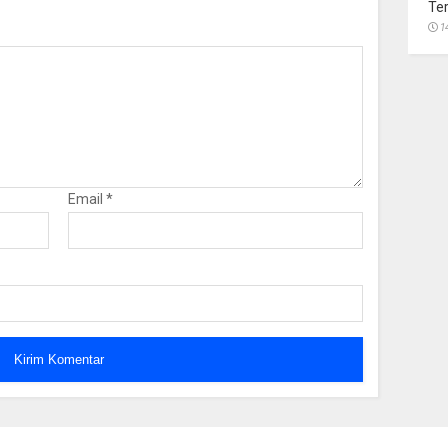
Te
1
Email
*