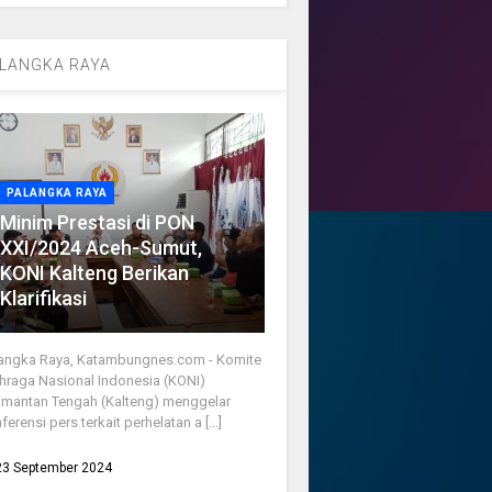
LANGKA RAYA
PALANGKA RAYA
Minim Prestasi di PON
XXI/2024 Aceh-Sumut,
KONI Kalteng Berikan
Klarifikasi
angka Raya, Katambungnes.com - Komite
hraga Nasional Indonesia (KONI)
imantan Tengah (Kalteng) menggelar
ferensi pers terkait perhelatan a [...]
23 September 2024