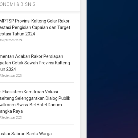
ONOMI & BISNIS
MPTSP Provinsi Kalteng Gelar Rakor
vestasi Pengisian Capaian dan Target
vestasi Tahun 2024
3 September 2024
mentan Adakan Rakor Persiapan
giatan Cetak Sawah Provinsi Kalteng
hun 2024
8 September 2024
m Ekosistem Kemitraan Vokasi
lselteng Selenggarakan Dialog Publik
 Ballroom Swiss-Bel Hotel Danum
langka Raya
8 September 2024
ustiar Sabran Bantu Warga