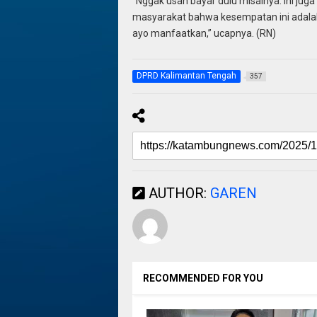
“Nggak usah bayar dulu misalnya. Ini j
masyarakat bahwa kesempatan ini adala
ayo manfaatkan,” ucapnya. (RN)
DPRD Kalimantan Tengah
357
AUTHOR:
GAREN
RECOMMENDED FOR YOU