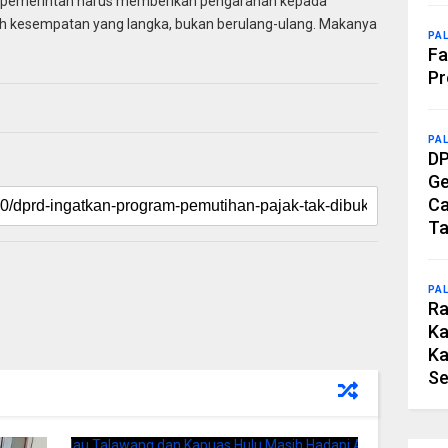
uga pemerintah harus memberikan pengarahan kepada
h kesempatan yang langka, bukan berulang-ulang. Makanya
PA
Fa
Pr
PA
DP
Ge
Ca
Ta
PA
Ra
Ka
Ka
Se