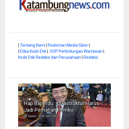
|
Tentang Kami
|
Pedoman Media Siber
|
|
Etika Kode Etik
|
SOP Perlindungan Wartawan
|
Kode Etik Redaksi dan Perusahaan
|
Redaksi
a di
Hap Baperdu: Infrastruktur Harus
Musi
Jadi Perhatian Pemko
Peng
Garen
8 Juni 2026
Garen