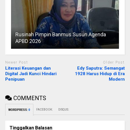
Rusinah Pimpin Banmus Susun Agenda
APBD 2026
Newer Post
Older Post
Literasi Keuangan dan
Edy Saputra: Semangat
Digital Jadi Kunci Hindari
1928 Harus Hidup di Era
Penipuan
Modern
COMMENTS
FACEBOOK:
DISQUS:
WORDPRESS:
0
Tinggalkan Balasan