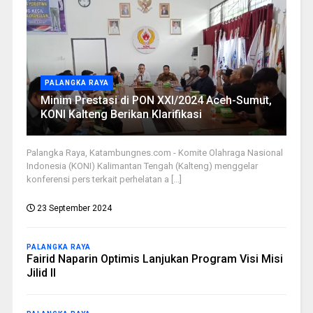
PALANGKA RAYA
Minim Prestasi di PON XXI/2024 Aceh-Sumut,
KONI Kalteng Berikan Klarifikasi
Palangka Raya, Katambungnes.com - Komite Olahraga Nasional
Indonesia (KONI) Kalimantan Tengah (Kalteng) menggelar
konferensi pers terkait perhelatan a [...]
23 September 2024
PALANGKA RAYA
Fairid Naparin Optimis Lanjukan Program Visi Misi
Jilid II