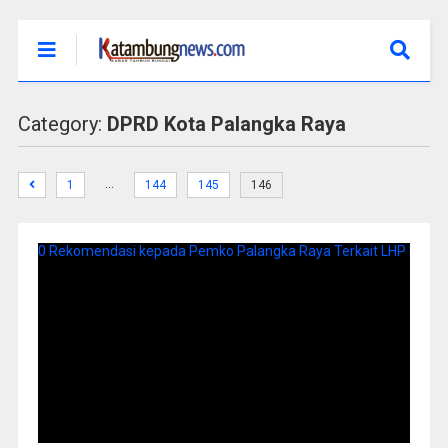
Category:
DPRD Kota Palangka Raya
…
1
144
145
146