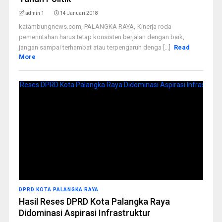
admin 1
14 Januari 2018
katambungnews.com, PALANGKA RAYA,-Kinerja roda
pemerintahan harus tetap konsisten berjalan dengan baik,
jangan sampai terhambat atau terpengaruh denga [...]
Read
More
DPRD KOTA PALANGKA RAYA
Hasil Reses DPRD Kota Palangka Raya
Didominasi Aspirasi Infrastruktur