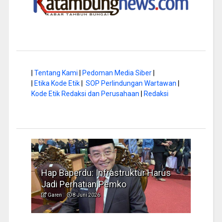
|
Tentang Kami
|
Pedoman Media Siber
|
|
Etika Kode Etik
|
SOP Perlindungan Wartawan
|
Kode Etik Redaksi dan Perusahaan
|
Redaksi
a di
Hap Baperdu: Infrastruktur Harus
Musi
Jadi Perhatian Pemko
Peng
Garen
8 Juni 2026
Garen