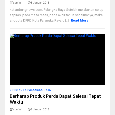
admin 1
8 Januari 2018
katambungnews.com, Palangka Raya-Setelah melakukan serap
aspirasi pada masa reses, pada akhir tahun sebelumnya, maka
anggota DPRD Kota Palangka Raya d [...]
Read More
DPRD KOTA PALANGKA RAYA
Berharap Produk Perda Dapat Selesai Tepat
Waktu
admin 1
8 Januari 2018