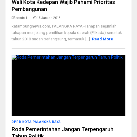
Wali Kota Kedepan Wajib Pahami Prioritas
Pembangunan
admin 1
15 Januari 2018
katambungnews.com, PALANGKA RAYA,-Tahapan sejumlah
tahapan menjelang pemilihan kepala daerah (Pilkada) serentak
tahun 2018 sudah berlangsung, termasuk [...]
Read More
DPRD KOTA PALANGKA RAYA
Roda Pemerintahan Jangan Terpengaruh
Tahun Politik