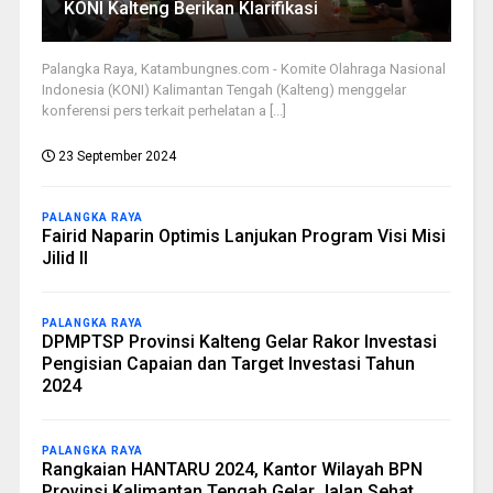
KONI Kalteng Berikan Klarifikasi
Palangka Raya, Katambungnes.com - Komite Olahraga Nasional
Indonesia (KONI) Kalimantan Tengah (Kalteng) menggelar
konferensi pers terkait perhelatan a [...]
23 September 2024
PALANGKA RAYA
Fairid Naparin Optimis Lanjukan Program Visi Misi
Jilid II
PALANGKA RAYA
DPMPTSP Provinsi Kalteng Gelar Rakor Investasi
Pengisian Capaian dan Target Investasi Tahun
2024
PALANGKA RAYA
Rangkaian HANTARU 2024, Kantor Wilayah BPN
Provinsi Kalimantan Tengah Gelar Jalan Sehat