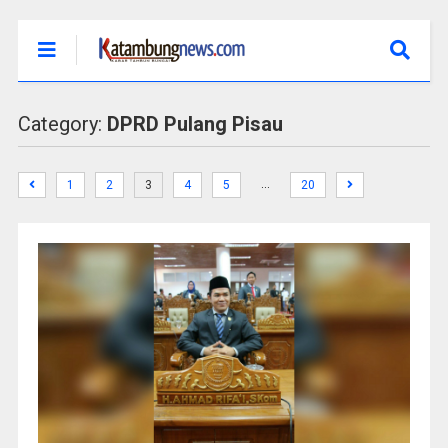
Category:
DPRD Pulang Pisau
…
1
2
3
4
5
20