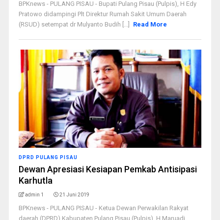
BPKnews - PULANG PISAU - Bupati Pulang Pisau (Pulpis), H Edy
Pratowo didampingi Plt Direktur Rumah Sakit Umum Daerah
(RSUD) setempat dr Mulyanto Budih [...]
Read More
DPRD PULANG PISAU
Dewan Apresiasi Kesiapan Pemkab Antisipasi
Karhutla
admin 1
21 Juni 2019
BPKnews - PULANG PISAU - Ketua Dewan Perwakilan Rakyat
daerah (DPRD) Kabupaten Pulang Pisau (Pulpis), H Maruadi