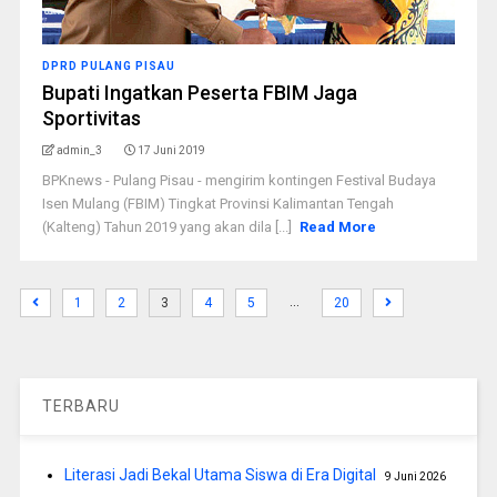
DPRD PULANG PISAU
Bupati Ingatkan Peserta FBIM Jaga
Sportivitas
admin_3
17 Juni 2019
BPKnews - Pulang Pisau - mengirim kontingen Festival Budaya
Isen Mulang (FBIM) Tingkat Provinsi Kali­mantan Tengah
(Kalteng) Tahun 2019 yang akan dila [...]
Read More
…
1
2
3
4
5
20
TERBARU
Literasi Jadi Bekal Utama Siswa di Era Digital
9 Juni 2026