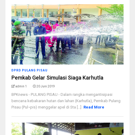
DPRD PULANG PISAU
Pemkab Gelar Simulasi Siaga Karhutla
admin 1
20 Juni 2019
BPKnews - PULANG PISAU - Dalam rangka mengantisipasi
bencana kebakaran hutan dan lahan (Karhutla), Pemkab Pulang
Pisau (Pul¬pis) menggelar apel di Sta [...]
Read More