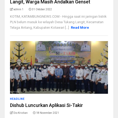
Langit, Warga Masih Andalkan Genset
admin 1
31 Oktober 2022
KOTIM, KATAMBUNGNEWS.COM - Hingga saat ini jaringan listrik
PLN belum masuk ke wilayah Desa Tukang Langit, Kecamatan
Telaga Antang, Kabupaten Kotawari [...]
Read More
HEADLINE
Dishub Luncurkan Aplikasi Si-Takir
Dio Kristian
18 November 2021