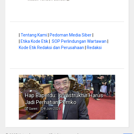
|
Tentang Kami
|
Pedoman Media Siber
|
|
Etika Kode Etik
|
SOP Perlindungan Wartawan
|
Kode Etik Redaksi dan Perusahaan
|
Redaksi
a di
Hap Baperdu: Infrastruktur Harus
Musi
Jadi Perhatian Pemko
Peng
Garen
8 Juni 2026
Garen