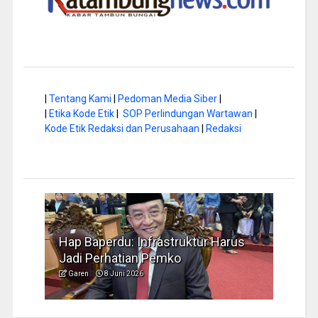
|
Tentang Kami
|
Pedoman Media Siber
|
|
Etika Kode Etik
|
SOP Perlindungan Wartawan
|
Kode Etik Redaksi dan Perusahaan
|
Redaksi
a di
Hap Baperdu: Infrastruktur Harus
Musi
Jadi Perhatian Pemko
Peng
Garen
8 Juni 2026
Garen