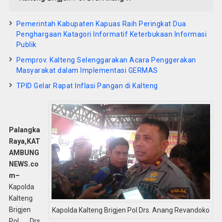
Pemerintah Kabupaten Kapuas Raih Peringkat Dua
Penghargaan Katagori Informatif Keterbukaan Informasi
Publik
Pemprov. Kalteng Selenggarakan Acara Penggerakan
Masyarakat dalam Implementasi GERMAS
TPID Gelar Rapat Inflasi Pangan di Kalteng
Palangka
Raya,
KAT
AMBUNG
NEWS.co
m
–
Kapolda
Kalteng
Brigjen
Kapolda Kalteng Brigjen Pol Drs. Anang Revandoko
Pol Drs.