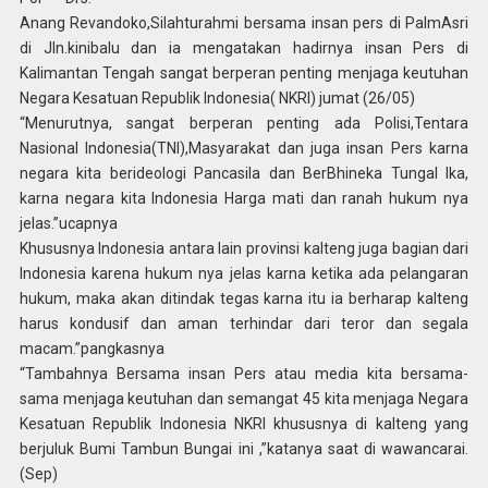
Anang Revandoko,Silahturahmi bersama insan pers di PalmAsri
di Jln.kinibalu dan ia mengatakan hadirnya insan Pers di
Kalimantan Tengah sangat berperan penting menjaga keutuhan
Negara Kesatuan Republik Indonesia( NKRI) jumat (26/05)
“Menurutnya, sangat berperan penting ada Polisi,Tentara
Nasional Indonesia(TNI),Masyarakat dan juga insan Pers karna
negara kita berideologi Pancasila dan BerBhineka Tungal Ika,
karna negara kita Indonesia Harga mati dan ranah hukum nya
jelas.”ucapnya
Khususnya Indonesia antara lain provinsi kalteng juga bagian dari
Indonesia karena hukum nya jelas karna ketika ada pelangaran
hukum, maka akan ditindak tegas karna itu ia berharap kalteng
harus kondusif dan aman terhindar dari teror dan segala
macam.”pangkasnya
“Tambahnya Bersama insan Pers atau media kita bersama-
sama menjaga keutuhan dan semangat 45 kita menjaga Negara
Kesatuan Republik Indonesia NKRI khususnya di kalteng yang
berjuluk Bumi Tambun Bungai ini ,”katanya saat di wawancarai.
(Sep)