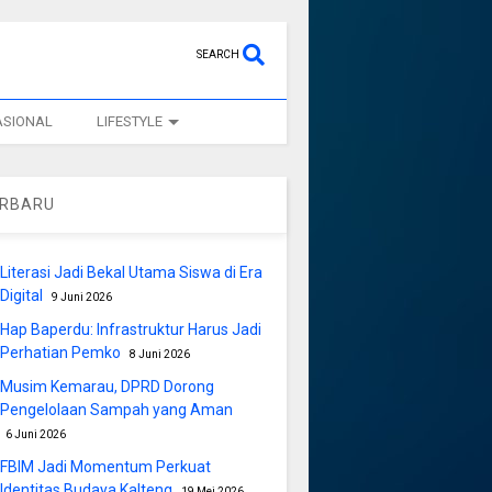
SEARCH
ASIONAL
LIFESTYLE
ERBARU
Literasi Jadi Bekal Utama Siswa di Era
Digital
9 Juni 2026
Hap Baperdu: Infrastruktur Harus Jadi
Perhatian Pemko
8 Juni 2026
Musim Kemarau, DPRD Dorong
Pengelolaan Sampah yang Aman
6 Juni 2026
FBIM Jadi Momentum Perkuat
Identitas Budaya Kalteng
19 Mei 2026