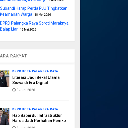
Subandi Harap Perda PJU Tingkatkan
Keamanan Warga
18 Mei 2026
DPRD Palangka Raya Soroti Maraknya
Balap Liar
15 Mei 2026
ARA RAKYAT
DPRD KOTA PALANGKA RAYA
Literasi Jadi Bekal Utama
Siswa di Era Digital
9 Juni 2026
DPRD KOTA PALANGKA RAYA
Hap Baperdu: Infrastruktur
Harus Jadi Perhatian Pemko