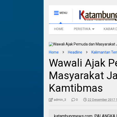
MENU
HOME
PERISTIWA
KABAR 
Home
Headline
Kalimantan Te
Wawali Ajak 
Masyarakat Ja
Kamtibmas
admin_3
0
22 Desember 2017 
katambungnews.com, PALANGKA RA