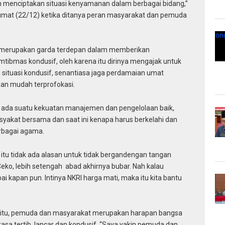
m menciptakan situasi kenyamanan dalam berbagai bidang,”
Jumat (22/12) ketika ditanya peran masyarakat dan pemuda
 merupakan garda terdepan dalam memberikan
ibmas kondusif, oleh karena itu dirinya mengajak untuk
n situasi kondusif, senantiasa jaga perdamaian umat
an mudah terprofokasi.
da suatu kekuatan manajemen dan pengelolaan baik,
syakat bersama dan saat ini kenapa harus berkelahi dan
rbagai agama.
itu tidak ada alasan untuk tidak bergandengan tangan
 Ceko, lebih setengah abad akhirnya bubar. Nah kalau
i kapan pun. Intinya NKRI harga mati, maka itu kita bantu
 itu, pemuda dan masyarakat merupakan harapan bangsa
a tertib, lancar dan kondusif. “Saya yakin pemuda dan