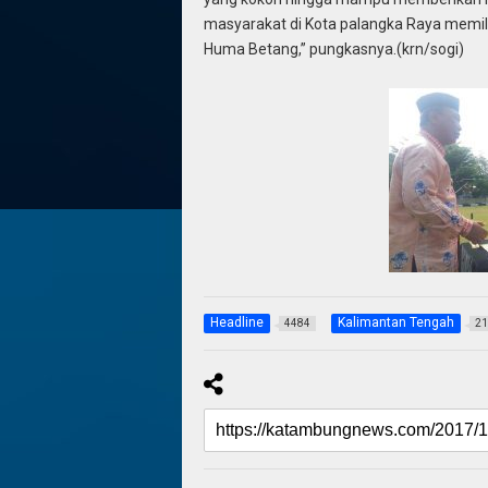
masyarakat di Kota palangka Raya memilik
Huma Betang,” pungkasnya.(krn/sogi)
Headline
Kalimantan Tengah
4484
21