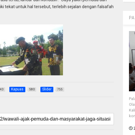
i tekat untuk hal tersebut, terlebih sejalan dengan falsafah
PA
Kapuas
Slider
43
580
755
Pal
Ola
Kal
kon