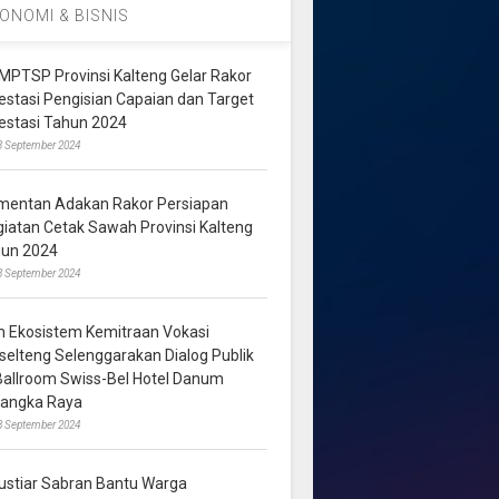
ONOMI & BISNIS
MPTSP Provinsi Kalteng Gelar Rakor
vestasi Pengisian Capaian dan Target
vestasi Tahun 2024
3 September 2024
mentan Adakan Rakor Persiapan
giatan Cetak Sawah Provinsi Kalteng
hun 2024
8 September 2024
m Ekosistem Kemitraan Vokasi
lselteng Selenggarakan Dialog Publik
 Ballroom Swiss-Bel Hotel Danum
langka Raya
8 September 2024
ustiar Sabran Bantu Warga