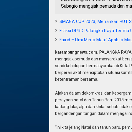
Subagio mengajak pemuda dan mas
SMAGA CUP 2023, Meriahkan HUT S
Fraksi DPRD Palangka Raya Terima 
Fairid – Umi Minta Maaf Apabila M
katambungnews.com,
PALANGKA RAYA-W
mengajak pemuda dan masyarakat bersam
sendi kehidupan bermasyarakat di Kota
berperan aktif menciptakan situasi kam
ketentraman bersama.
Ajakan dalam dekomkrasi dan kebergama
perayaan natal dan Tahun Baru 2018 men
kadang lalai, alpa dan khilaf sebab tidak
bergandengan tangan dalam menjaga In
“Ini kita jelang Natal dan tahun baru, p