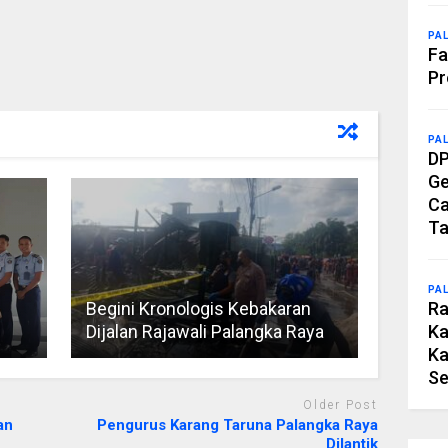
PA
Fa
Pr
PA
DP
Ge
Ca
Ta
PA
Begini Kronologis Kebakaran
Ra
Dijalan Rajawali Palangka Raya
Ka
Ka
Se
Older Post
an
Pengurus Karang Taruna Palangka Raya
Dilantik