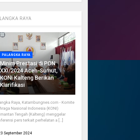
LANGKA RAYA
PALANGKA RAYA
Minim Prestasi di PON
XXI/2024 Aceh-Sumut,
KONI Kalteng Berikan
Klarifikasi
angka Raya, Katambungnes.com - Komite
hraga Nasional Indonesia (KONI)
imantan Tengah (Kalteng) menggelar
ferensi pers terkait perhelatan a [...]
23 September 2024