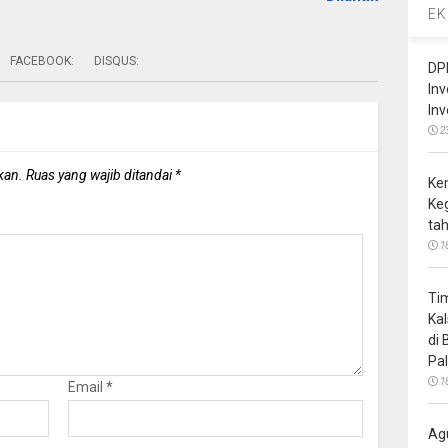
EK
FACEBOOK:
DISQUS:
DP
In
In
2
kan.
Ruas yang wajib ditandai
*
Ke
Ke
ta
1
Ti
Ka
di
Pa
1
Email
*
Ag