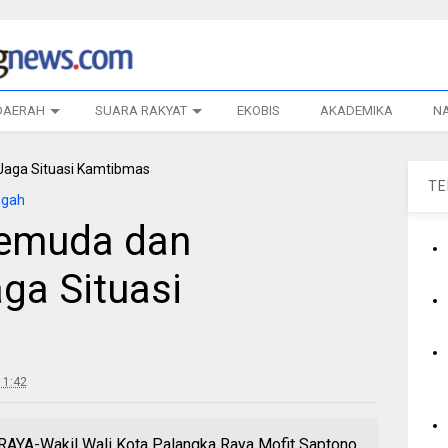
DAERAH
SUARA RAKYAT
EKOBIS
AKADEMIKA
N
T
ngah
Pemuda dan
ga Situasi
11:42
YA-Wakil Wali Kota Palangka Raya Mofit Saptono