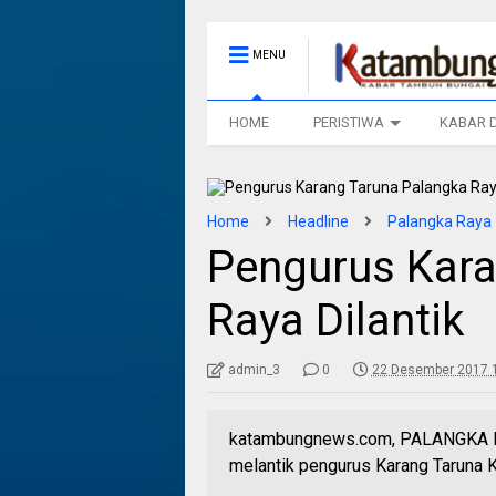
MENU
HOME
PERISTIWA
KABAR 
Home
Headline
Palangka Raya
Pengurus Kara
Raya Dilantik
admin_3
0
22 Desember 2017 
katambungnews.com, PALANGKA RAY
melantik pengurus Karang Taruna 