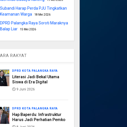
Subandi Harap Perda PJU Tingkatkan
Keamanan Warga
18 Mei 2026
DPRD Palangka Raya Soroti Maraknya
Balap Liar
15 Mei 2026
ARA RAKYAT
DPRD KOTA PALANGKA RAYA
Literasi Jadi Bekal Utama
Siswa di Era Digital
9 Juni 2026
DPRD KOTA PALANGKA RAYA
Hap Baperdu: Infrastruktur
Harus Jadi Perhatian Pemko