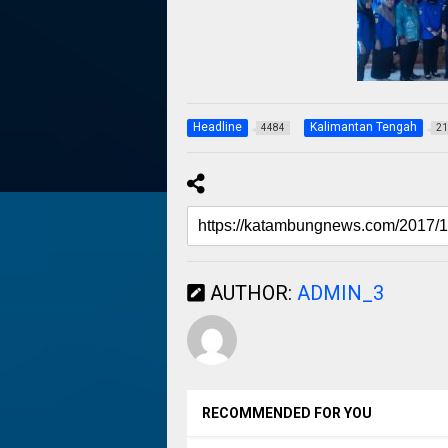
Headline
Kalimantan Tengah
4484
21
AUTHOR:
ADMIN_3
RECOMMENDED FOR YOU