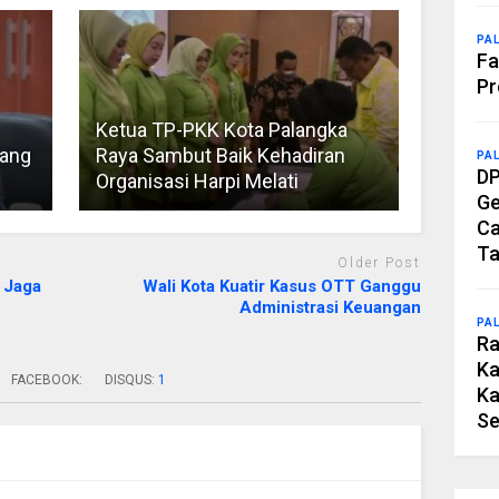
PA
Fa
Pr
Ketua TP-PKK Kota Palangka
rang
Raya Sambut Baik Kehadiran
PA
DP
Organisasi Harpi Melati
Ge
Ca
Ta
Older Post
 Jaga
Wali Kota Kuatir Kasus OTT Ganggu
Administrasi Keuangan
PA
Ra
Ka
FACEBOOK:
DISQUS:
1
Ka
Se