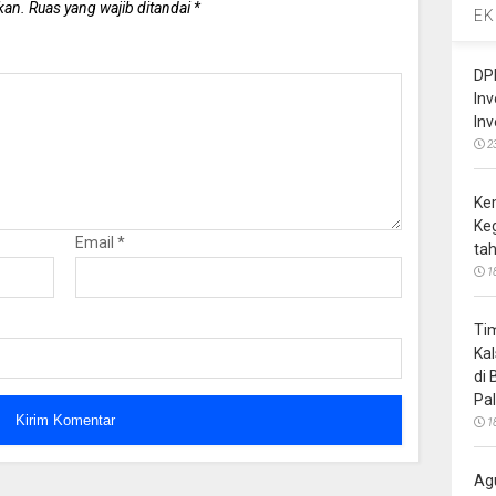
kan.
Ruas yang wajib ditandai
*
EK
DP
In
In
2
Ke
Ke
Email
*
ta
1
Ti
Ka
di
Pa
1
Ag