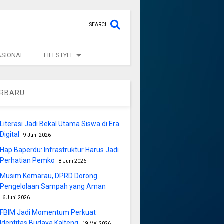
SEARCH
ASIONAL
LIFESTYLE
ERBARU
Literasi Jadi Bekal Utama Siswa di Era
Digital
9 Juni 2026
Hap Baperdu: Infrastruktur Harus Jadi
Perhatian Pemko
8 Juni 2026
Musim Kemarau, DPRD Dorong
Pengelolaan Sampah yang Aman
6 Juni 2026
FBIM Jadi Momentum Perkuat
Identitas Budaya Kalteng
19 Mei 2026