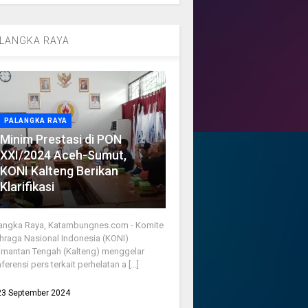
LANGKA RAYA
PALANGKA RAYA
Minim Prestasi di PON
XXI/2024 Aceh-Sumut,
KONI Kalteng Berikan
Klarifikasi
angka Raya, Katambungnes.com - Komite
hraga Nasional Indonesia (KONI)
imantan Tengah (Kalteng) menggelar
ferensi pers terkait perhelatan a [...]
23 September 2024