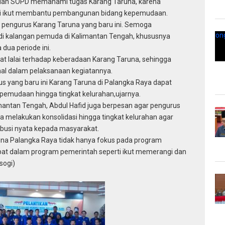
kian SOPD memahami tugas Karang Taruna, karena
ini ikut membantu pembangunan bidang kepemudaan.
pengurus Karang Taruna yang baru ini. Semoga
i kalangan pemuda di Kalimantan Tengah, khususnya
dua periode ini.
pat lalai terhadap keberadaan Karang Taruna, sehingga
mal dalam pelaksanaan kegiatannya.
s yang baru ini Karang Taruna di Palangka Raya dapat
pemudaan hingga tingkat kelurahan,ujarnya.
mantan Tengah, Abdul Hafid juga berpesan agar pengurus
 melakukan konsolidasi hingga tingkat kelurahan agar
ibusi nyata kepada masyarakat.
runa Palangka Raya tidak hanya fokus pada program
ibat dalam program pemerintah seperti ikut memerangi dan
sogi)