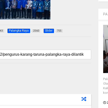
PA
Palangka Raya
Slider
43
2560
755
Pal
Ola
Kal
kon