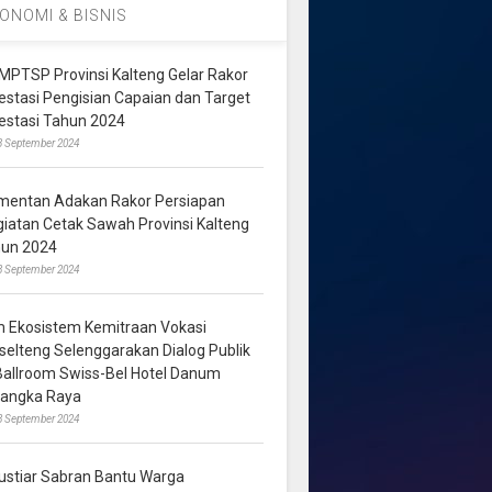
ONOMI & BISNIS
MPTSP Provinsi Kalteng Gelar Rakor
vestasi Pengisian Capaian dan Target
vestasi Tahun 2024
3 September 2024
mentan Adakan Rakor Persiapan
giatan Cetak Sawah Provinsi Kalteng
hun 2024
8 September 2024
m Ekosistem Kemitraan Vokasi
lselteng Selenggarakan Dialog Publik
 Ballroom Swiss-Bel Hotel Danum
langka Raya
8 September 2024
ustiar Sabran Bantu Warga