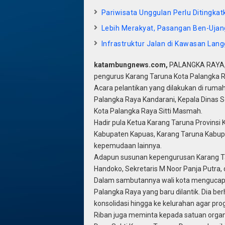
Pariwisata Unggulan Perlu Ditingka
Lebih Merakyat, Pasangan Ben-Ujan
Infrastruktur Jalan di Kawasan Lan
katambungnews.com,
PALANGKA RAYA,-W
pengurus Karang Taruna Kota Palangka R
Acara pelantikan yang dilakukan di rumah j
Palangka Raya Kandarani, Kepala Dinas S
Kota Palangka Raya Sitti Masmah.
Hadir pula Ketua Karang Taruna Provinsi
Kabupaten Kapuas, Karang Taruna Kabupa
kepemudaan lainnya.
Adapun susunan kepengurusan Karang Ta
Handoko, Sekretaris M Noor Panja Putra, 
Dalam sambutannya wali kota mengucap
Palangka Raya yang baru dilantik. Dia b
konsolidasi hingga ke kelurahan agar p
Riban juga meminta kepada satuan orga