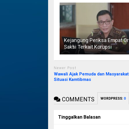
Kejangung Periksa Empat O
Saksi Terkait Korupsi
Newer Post
Wawali Ajak Pemuda dan Masyarakat
Situasi Kamtibmas
COMMENTS
WORDPRESS:
0
Tinggalkan Balasan