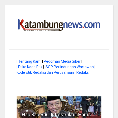
|
Tentang Kami
|
Pedoman Media Siber
|
|
Etika Kode Etik
|
SOP Perlindungan Wartawan
|
Kode Etik Redaksi dan Perusahaan
|
Redaksi
a di
Hap Baperdu: Infrastruktur Harus
Musi