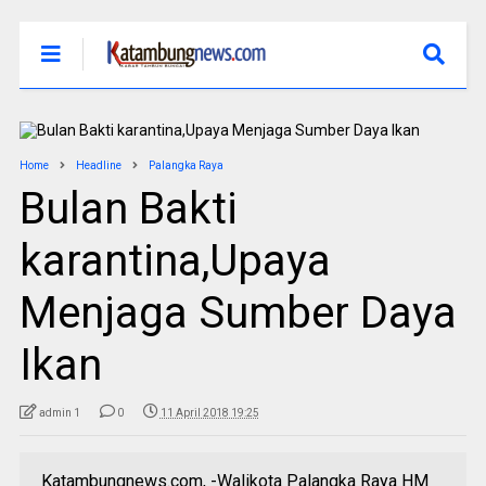
Home
Headline
Palangka Raya
Bulan Bakti
karantina,Upaya
Menjaga Sumber Daya
Ikan
admin 1
0
11 April 2018 19:25
Katambungnews.com, -Walikota Palangka Raya HM