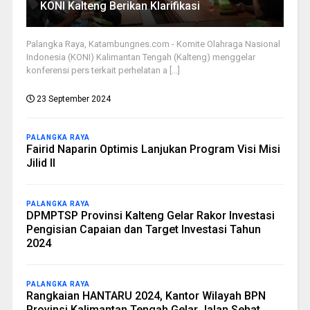
KONI Kalteng Berikan Klarifikasi
Palangka Raya, Katambungnes.com - Komite Olahraga Nasional
Indonesia (KONI) Kalimantan Tengah (Kalteng) menggelar
konferensi pers terkait perhelatan a [...]
23 September 2024
PALANGKA RAYA
Fairid Naparin Optimis Lanjukan Program Visi Misi
Jilid II
PALANGKA RAYA
DPMPTSP Provinsi Kalteng Gelar Rakor Investasi
Pengisian Capaian dan Target Investasi Tahun
2024
PALANGKA RAYA
Rangkaian HANTARU 2024, Kantor Wilayah BPN
Provinsi Kalimantan Tengah Gelar Jalan Sehat