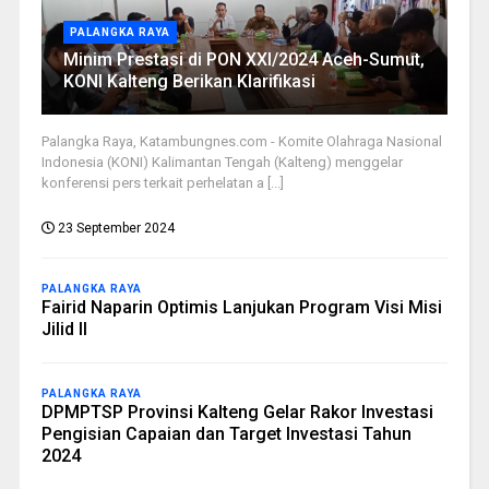
PALANGKA RAYA
Minim Prestasi di PON XXI/2024 Aceh-Sumut,
KONI Kalteng Berikan Klarifikasi
Palangka Raya, Katambungnes.com - Komite Olahraga Nasional
Indonesia (KONI) Kalimantan Tengah (Kalteng) menggelar
konferensi pers terkait perhelatan a [...]
23 September 2024
PALANGKA RAYA
Fairid Naparin Optimis Lanjukan Program Visi Misi
Jilid II
PALANGKA RAYA
DPMPTSP Provinsi Kalteng Gelar Rakor Investasi
Pengisian Capaian dan Target Investasi Tahun
2024