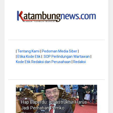
|
Tentang Kami
|
Pedoman Media Siber
|
|
Etika Kode Etik
|
SOP Perlindungan Wartawan
|
Kode Etik Redaksi dan Perusahaan
|
Redaksi
a di
Hap Baperdu: Infrastruktur Harus
Musi
Jadi Perhatian Pemko
Peng