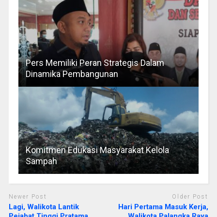
Pers Memiliki Peran Strategis Dalam
Dinamika Pembangunan
Komitmen Edukasi Masyarakat Kelola
Sampah
Newer Post
Older Post
Lagi, Walikota Lantik
Hari Pertama Masuk Kerja,
Pejabat Tinggi Pratama
Walikota Palangka Raya