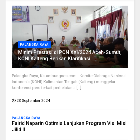
PALANGKA RAYA
Minim Prestasi di PON XXI/2024 Aceh-Sumut,
KONI Kalteng Berikan Klarifikasi
Palangka Raya, Katambungnes.com - Komite Olahraga Nasional
Indonesia (KONI) Kalimantan Tengah (Kalteng) menggelar
konferensi pers terkait perhelatan a [...]
23 September 2024
PALANGKA RAYA
Fairid Naparin Optimis Lanjukan Program Visi Misi
Jilid II