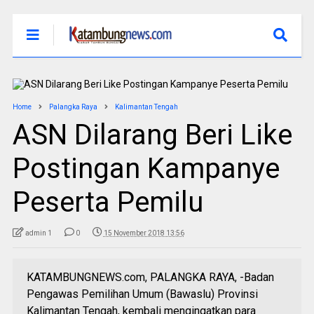
Home
Palangka Raya
Kalimantan Tengah
ASN Dilarang Beri Like
Postingan Kampanye
Peserta Pemilu
admin 1
0
15 November 2018 13:56
KATAMBUNGNEWS.com, PALANGKA RAYA, -Badan
Pengawas Pemilihan Umum (Bawaslu) Provinsi
Kalimantan Tengah, kembali mengingatkan para