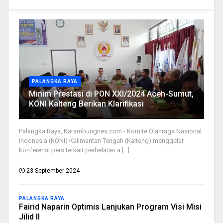
PALANGKA RAYA
Minim Prestasi di PON XXI/2024 Aceh-Sumut,
KONI Kalteng Berikan Klarifikasi
Palangka Raya, Katambungnes.com - Komite Olahraga Nasional
Indonesia (KONI) Kalimantan Tengah (Kalteng) menggelar
konferensi pers terkait perhelatan a [...]
23 September 2024
PALANGKA RAYA
Fairid Naparin Optimis Lanjukan Program Visi Misi
Jilid II