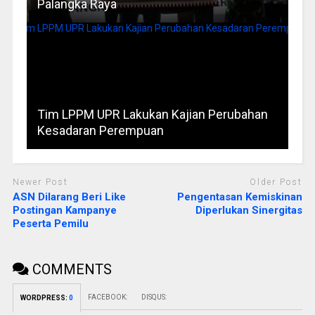
Palangka Raya
Tim LPPM UPR Lakukan Kajian Perubahan
Kesadaran Perempuan
Newer Post
Older Post
ASN Dilarang Beri Like
Pengentasan Kemiskinan
Postingan Kampanye
Diperlukan Sinergitas
Peserta Pemilu
COMMENTS
FACEBOOK:
DISQUS:
WORDPRESS:
0