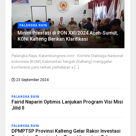
PALANGKA RAYA
Minim Prestasi di PON XXI/2024 Aceh-Sumut,
KONI Kalteng Berikan Klarifikasi
Palangka Raya, Katambungnes.com - Komite Olahraga Nasional
Indonesia (KONI) Kalimantan Tengah (Kalteng) menggelar
konferensi pers terkait perhelatan a [...]
23 September 2024
PALANGKA RAYA
Fairid Naparin Optimis Lanjukan Program Visi Misi
Jilid II
PALANGKA RAYA
DPMPTSP Provinsi Kalteng Gelar Rakor Investasi