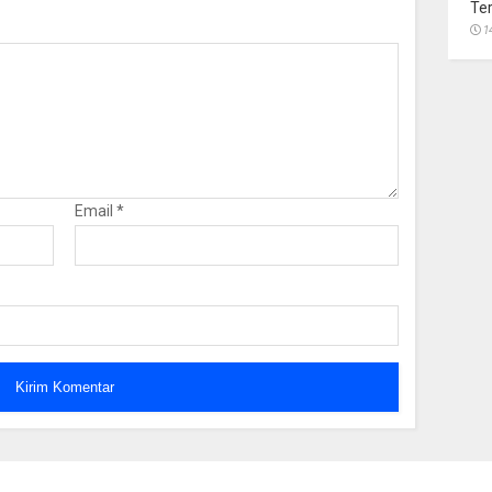
Te
1
Email
*