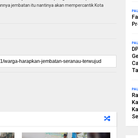
gunnya jembatan itu nantinya akan mempercantik Kota
PA
Fa
Pr
PA
DP
Ge
Ca
Ta
PA
Ra
Ka
Ka
Se