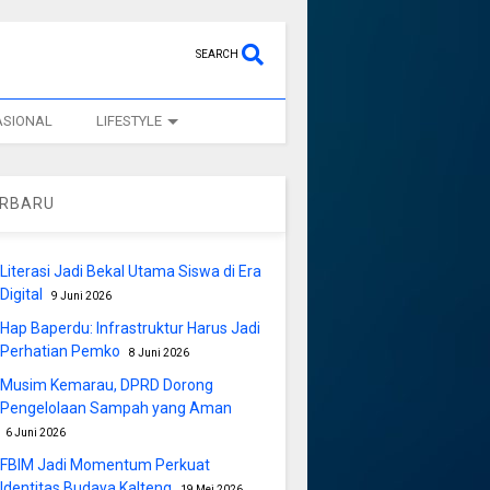
SEARCH
ASIONAL
LIFESTYLE
ERBARU
Literasi Jadi Bekal Utama Siswa di Era
Digital
9 Juni 2026
Hap Baperdu: Infrastruktur Harus Jadi
Perhatian Pemko
8 Juni 2026
Musim Kemarau, DPRD Dorong
Pengelolaan Sampah yang Aman
6 Juni 2026
FBIM Jadi Momentum Perkuat
Identitas Budaya Kalteng
19 Mei 2026