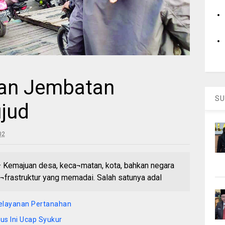
an Jembatan
SU
jud
02
majuan desa, keca¬matan, kota, bahkan negara
frastruktur yang memadai. Salah satunya adal
Pelayanan Pertanahan
kus Ini Ucap Syukur