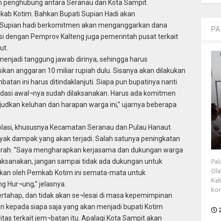
enghubung antara Seranau dan Kota Sampit.
kab Kotim. Bahkan Bupati Supian Hadi akan
 Supian hadi berkomitmen akan menganggarkan dana
PA
asi dengan Pemprov Kalteng juga pemerintah pusat terkait
ut.
menjadi tanggung jawab dirinya, sehingga harus
kan anggaran 10 miliar rupiah dulu. Sisanya akan dilakukan
atan ini harus ditindaklanjuti. Siapa pun bupatinya nanti
asi awal¬nya sudah dilaksanakan. Harus ada komitmen
dkan keluhan dan harapan warga ini,” ujarnya beberapa
solasi, khususnya Kecamatan Seranau dan Pulau Hanaut.
yak dampak yang akan terjadi. Salah satunya peningkatan
erah. “Saya mengharapkan kerjasama dan dukungan warga
laksanakan, jangan sampai tidak ada dukungan untuk
Pal
Ola
kukan oleh Pemkab Kotim ini semata-mata untuk
Kal
 Hur¬ung,” jelasnya.
kon
bertahap, dan tidak akan se¬lesai di masa kepemimpinan
an kepada siapa saja yang akan menjadi bupati Kotim
tas terkait jem¬batan itu. Apalagi Kota Sampit akan