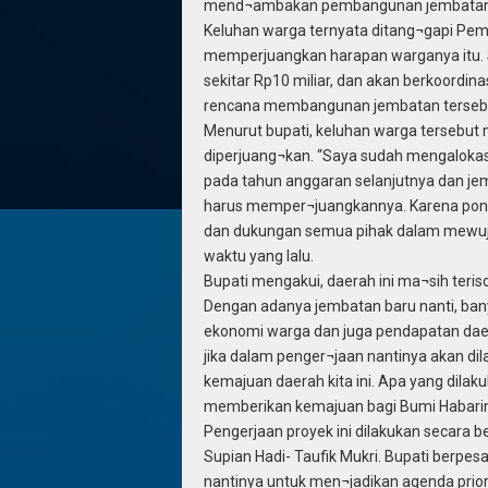
mend¬ambakan pembangunan jembatan p
Keluhan warga ternyata ditang¬gapi Pem
memperjuangkan harapan warganya itu.
sekitar Rp10 miliar, dan akan berkoordin
rencana membangunan jembatan terseb
Menurut bupati, keluhan warga tersebut 
diperjuang¬kan. “Saya sudah mengalokasi
pada tahun anggaran selanjutnya dan jemb
harus memper¬juangkannya. Karena pond
dan dukungan semua pihak dalam mewuju
waktu yang lalu.
Bupati mengakui, daerah ini ma¬sih teri
Dengan adanya jembatan baru nanti, ban
ekonomi warga dan juga pendapatan da
jika dalam penger¬jaan nantinya akan di
kemajuan daerah kita ini. Apa yang dila
memberikan kemajuan bagi Bumi Habaring
Pengerjaan proyek ini dilakukan secara 
Supian Hadi- Taufik Mukri. Bupati berpes
nantinya untuk men¬jadikan agenda priori