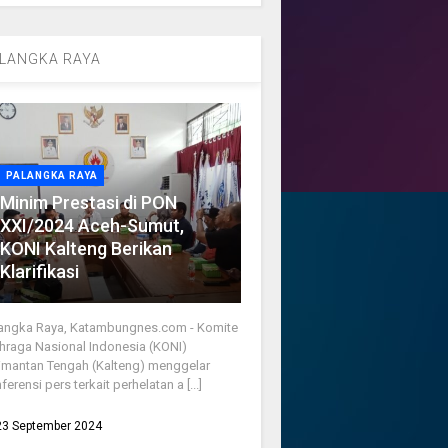
LANGKA RAYA
PALANGKA RAYA
Minim Prestasi di PON
XXI/2024 Aceh-Sumut,
KONI Kalteng Berikan
Klarifikasi
angka Raya, Katambungnes.com - Komite
hraga Nasional Indonesia (KONI)
imantan Tengah (Kalteng) menggelar
ferensi pers terkait perhelatan a [...]
23 September 2024