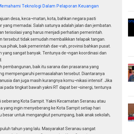
emahami Teknologi Dalam Pelaporan Keuangan
uan desa, keca¬matan, kota, bahkan negara pasti
 yang memadai. Salah satunya adalah jalan dan jembatan.
dan terisolasi yang harus menjadi perhatian pemerintah.
 tersebut tidak semudah membalikkan telapak tangan.
mua pihak, baik pemerintah dae¬rah, provinsi bahkan pusat.
yang sangat banyak. Tentunya de¬ngan koordinasi dan
.
uh pembangunan, baik itu sarana dan prasarana yang
ng mempengaruhi permasalahan tersebut. Diantaranya
usia dan juga masih kurangnya komu¬nikasi intensif. Jika
i pada tingkat bawah yakni RT dapat ber¬sinergi, tentunya
i seberang Kota Sampit. Yakni Kecamatan Seranau atau
ga yang ingin menyeberang ke Kota Sampit setiap hari
u besar untuk mengangkut penumpang, baik anak sekolah,
-puluh tahun yang lalu. Masyarakat Seranau sangat