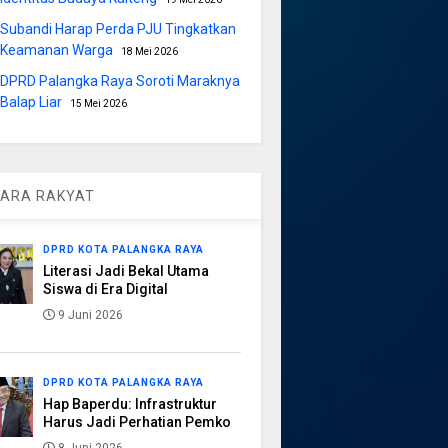
Subandi Harap Perda PJU Tingkatkan
Keamanan Warga
18 Mei 2026
DPRD Palangka Raya Soroti Maraknya
Balap Liar
15 Mei 2026
ARA RAKYAT
DPRD KOTA PALANGKA RAYA
Literasi Jadi Bekal Utama
Siswa di Era Digital
9 Juni 2026
DPRD KOTA PALANGKA RAYA
Hap Baperdu: Infrastruktur
Harus Jadi Perhatian Pemko