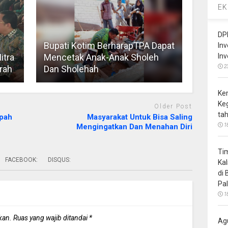
EK
DP
Bupati Kotim BerharapTPA Dapat
In
In
itra
Mencetak Anak-Anak Sholeh
2
rah
Dan Sholehah
Ke
Ke
Older Post
ta
mpah
Masyarakat Untuk Bisa Saling
Mengingatkan Dan Menahan Diri
1
Ti
FACEBOOK:
DISQUS:
Ka
di
Pa
1
kan.
Ruas yang wajib ditandai
*
Ag