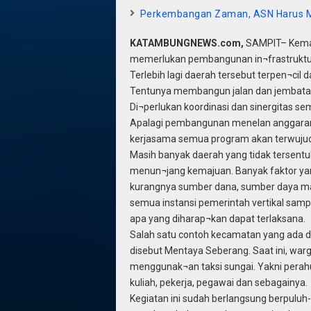
Perkembangan Zaman, ASN Harus M
KATAMBUNGNEWS.com,
SAMPIT– Kemaj
memerlukan pembangunan in¬frastruktur
Terlebih lagi daerah tersebut terpen¬cil 
Tentunya membangun jalan dan jembatan
Di¬perlukan koordinasi dan sinergitas se
Apalagi pembangunan menelan anggaran 
kerjasama semua program akan terwujud
Masih banyak daerah yang tidak tersent
menun¬jang kemajuan. Banyak faktor ya
kurangnya sumber dana, sumber daya man
semua instansi pemerintah vertikal sampa
apa yang diharap¬kan dapat terlaksana.
Salah satu contoh kecamatan yang ada d
disebut Mentaya Seberang. Saat ini, war
menggunak¬an taksi sungai. Yakni perah
kuliah, pekerja, pegawai dan sebagainya.
Kegiatan ini sudah berlangsung berpuluh