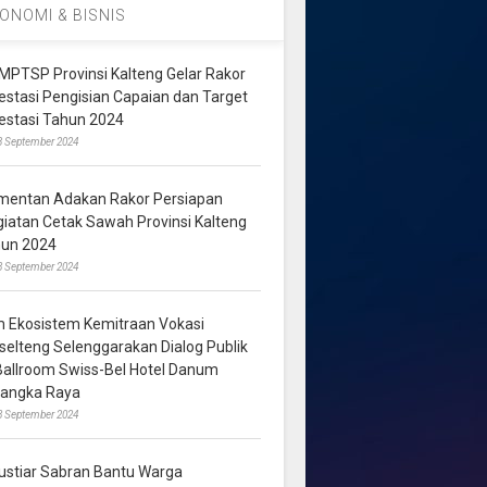
ONOMI & BISNIS
MPTSP Provinsi Kalteng Gelar Rakor
vestasi Pengisian Capaian dan Target
vestasi Tahun 2024
3 September 2024
mentan Adakan Rakor Persiapan
giatan Cetak Sawah Provinsi Kalteng
hun 2024
8 September 2024
m Ekosistem Kemitraan Vokasi
lselteng Selenggarakan Dialog Publik
 Ballroom Swiss-Bel Hotel Danum
langka Raya
8 September 2024
ustiar Sabran Bantu Warga